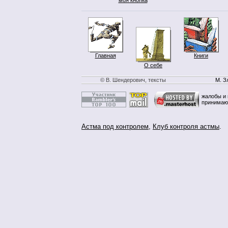
Главная
Книги
О себе
© В. Шендерович, тексты
М. З
жалобы и 
принимаю
Астма под контролем
,
Клуб контроля астмы
.