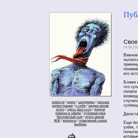
Пуб
Свое
04.08.20
Важное
пытался
прикину
понимаю
его ост
Ближе 
что гул
попали 
возвещ
случил
новости
/
книги
/
шендевры
/
письма
гуляющ
иллюстрации
/
о себе
/
медиа-архив
итого
/
здесь был ссср
/
форум
помехи в эфире
/
публицистика
Дагеста
бесплатный сыр
/
итого-архив
ЖЖ
/
вопросы
/
плавленый сырок
Еще бол
выборы
узбек,
попыта
которые