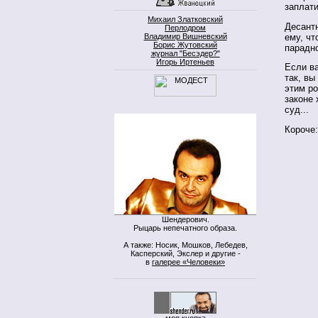
заплати
Михаил Златковский
Десантн
Перлодром
ему, чт
Владимир Вишневский
Борис Жутовский
парадн
журнал "Бесэдер?"
Игорь Иртеньев
Если ва
так, вы
этим ро
законе 
суд...
Короче:
Шендерович.
Рыцарь непечатного образа.
А также: Носик, Мошков, Лебедев,
Касперский, Экслер и другие -
в
галерее «Человеки»
моя кнопка