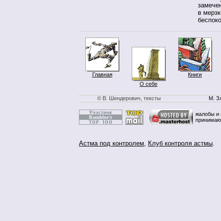
замече
в мерз
беспоко
Главная
Книги
О себе
© В. Шендерович, тексты
М. З
жалобы и 
принимаю
Астма под контролем
,
Клуб контроля астмы
.