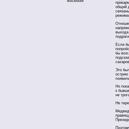
прикарм
общий 
связан
режима
Отноше
напряж
выхода 
подраги
Если б
попроб
бы возг
подска
сахаро
Это бы
острию 
появили
Но пок
к бывше
не трог
Не тере
Медведе
правящ
Презид
Поэтом