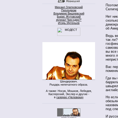
Поэтому
Михаил Златковский
Селиге
Перлодром
Владимир Вишневский
Нет ник
Борис Жутовский
журнал "Бесэдер?"
сколько
Игорь Иртеньев
демокра
об Амер
Ведь ве
так ли
госфина
самозв
вы все 
много л
неприс
Вас пер
поменя
Где вы 
Шендерович.
баррель
Рыцарь непечатного образа.
швыряли
английс
А также: Носик, Мошков, Лебедев,
Касперский, Экслер и другие -
Но если
в
галерее «Человеки»
обезьян
назовем
под спе
И русс
моя кнопка