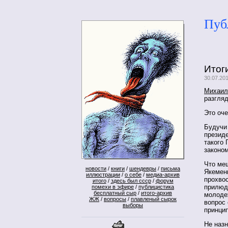
Пуб
Итог
30.07.20
Михаил
разгля
Это оче
Будучи
президе
такого 
законом
Что ме
новости
/
книги
/
шендевры
/
письма
Якемен
иллюстрации
/
о себе
/
медиа-архив
прохвос
итого
/
здесь был ссср
/
форум
прилюд
помехи в эфире
/
публицистика
бесплатный сыр
/
итого-архив
молоде
ЖЖ
/
вопросы
/
плавленый сырок
вопрос 
выборы
принци
Не назн