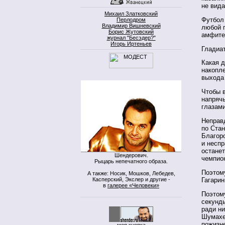
не вида
Михаил Златковский
Футбол 
Перлодром
Владимир Вишневский
любой п
Борис Жутовский
амфит
журнал "Бесэдер?"
Игорь Иртеньев
Гладиа
Какая д
накопле
выхода
Чтобы в
напрячь
глазами
Неправд
по Стан
Благоро
и неспр
остане
Шендерович.
чемпио
Рыцарь непечатного образа.
Поэтому
А также: Носик, Мошков, Лебедев,
Касперский, Экслер и другие -
Гагари
в
галерее «Человеки»
Поэтом
секунд
ради ни
Шумахер
пожизн
моя кнопка