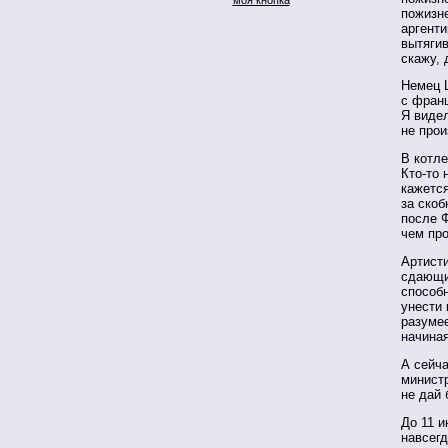
пожизн
аргенти
вытягив
скажу,
Немец 
с франц
Я видел
не прои
В котл
Кто-то 
кажется
за скоб
после Ф
чем про
Артисти
сдающи
способн
унести 
разумее
начиная
А сейча
министр
не дай 
До 11 и
навсегд