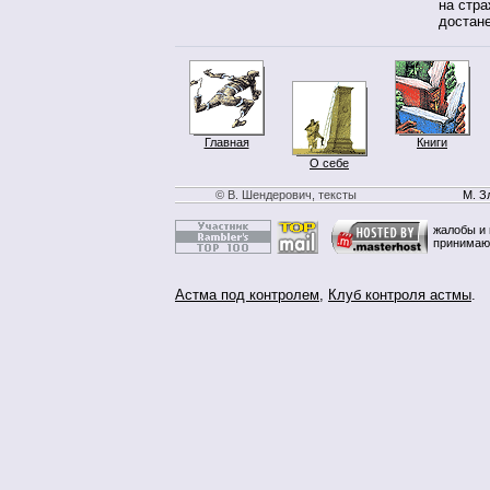
на стра
достане
Главная
Книги
О себе
© В. Шендерович, тексты
М. З
жалобы и 
принимаю
Астма под контролем
,
Клуб контроля астмы
.