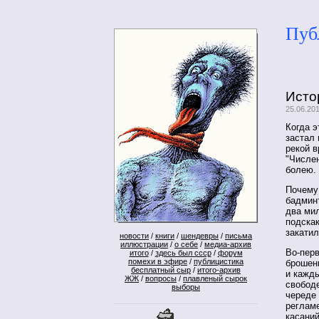
Пуб
Исто
25.06.20
Когда э
застал
рекой в
"Числен
болею.
Почему
бадминт
два ми
подскак
закати
новости
/
книги
/
шендевры
/
письма
иллюстрации
/
о себе
/
медиа-архив
Во-перв
итого
/
здесь был ссср
/
форум
помехи в эфире
/
публицистика
брошенн
бесплатный сыр
/
итого-архив
и кажды
ЖЖ
/
вопросы
/
плавленый сырок
свобод
выборы
череде 
регламе
касаний