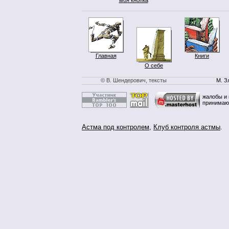
Главная
Книги
О себе
© В. Шендерович, тексты
М. З
жалобы и 
принимаю
Астма под контролем
,
Клуб контроля астмы
.