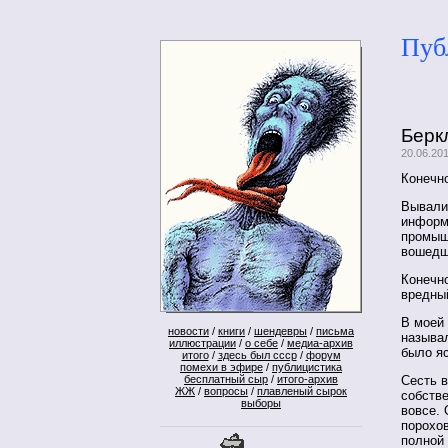
Пуб
Берк
20.06.20
Конечно
Вывали
информ
промыш
вошедши
Конечно
вредны
В моей 
новости
/
книги
/
шендевры
/
письма
называл
иллюстрации
/
о себе
/
медиа-архив
было яс
итого
/
здесь был ссср
/
форум
помехи в эфире
/
публицистика
Сесть в
бесплатный сыр
/
итого-архив
ЖЖ
/
вопросы
/
плавленый сырок
собстве
выборы
вовсе. 
порохов
полной 