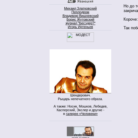
Но до т
Михаил Златковский
закрича
Перлодром
Владимир Вишневский
Короче:
Борис Жутовский
журнал "Бесэдер?"
Игорь Иртеньев
Так поб
Шендерович.
Рыцарь непечатного образа.
А также: Носик, Мошков, Лебедев,
Касперский, Экслер и другие -
в
галерее «Человеки»
моя кнопка