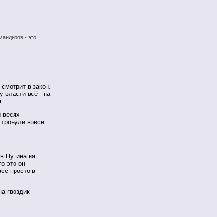
мандиров - это
 смотрит в закон.
у власти всё - на
а.
и весях
 тронули вовсе.
в Путина на
то это он
всё просто в
на гвоздик