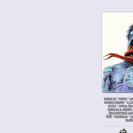
новости
/
книги
/
ш
иллюстрации
/
о с
итого
/
здесь бы
помехи в эфире
бесплатный сы
ЖЖ
/
вопросы
/
п
выб