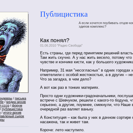
Публицистика
А если хочется поубивать отцов-ко
эдипов комплекс?
Как понял?
01.06.2010 "Радио Свобода"
Есть страны, где перед принятием решений власть
Там жить скучно. А у нас жить весело, потому что 
чувстве и кончике кисти, как у большого художник
Например, 31 мая "несогласных" в одних городах 
отметелили с особой жестокостью, а в других – не
Что за загадка, в чем дело?
А вот как раз в тонких материях.
Просто одни художники-градоначальники, послуша
ендевры
/
письма
встрече с Шевчуком, решили с какого-то бодуна, ч
ебе
/
медиа-архив
серьезно, а другие, поумнее, смекнули, что Наше 
л ссср
/
форум
очередной раз валяет ваньку.
/
публицистика
р
/
итого-архив
лавленый сырок
А Конституция – как была у них в дачном сортире 
оры
насажена, так и живет там.
Короче: лето наступило.