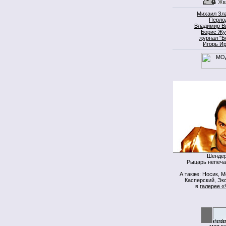
Михаил Зл
Перло
Владимир В
Борис Жу
журнал "Б
Игорь И
Шендер
Рыцарь непеча
А также: Носик, 
Касперский, Экс
в
галерее «
моя к