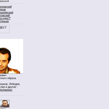
атковский
дром
ишневский
товский
есэдер?"
ртеньев
ович.
тного образа.
Мошков, Лебедев,
лер и другие -
Человеки»
нопка