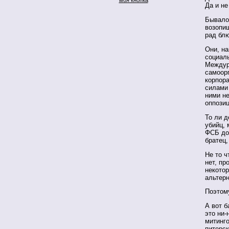
Да и не
Бывало,
возопиш
рад блю
Они, на
социаль
Междур
самоор
корпор
силами 
ними не
оппозиц
То ли 
убийц,
ФСБ до 
братец,
Не то 
нет, пр
некотор
альтерн
Поэтом
А вот б
это ни-
митинго
питерс