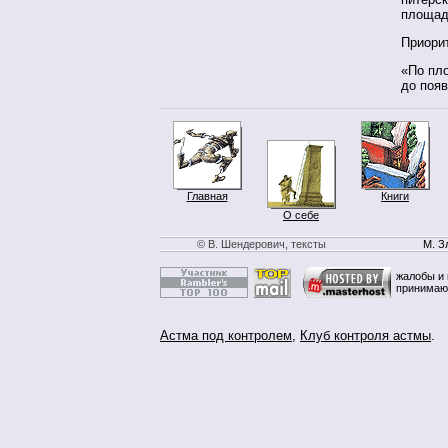
площади
Приорит
«По пло
до появ
Главная
Книги
О себе
© В. Шендерович, тексты
М. З
жалобы и 
принимаю
Астма под контролем
,
Клуб контроля астмы
.