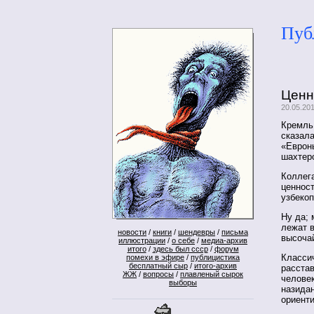
Пуб
Ценн
20.05.20
Кремль
сказал
«Еврон
шахте
Коллега
ценност
узбеко
Ну да;
лежат в
новости
/
книги
/
шендевры
/
письма
высоча
иллюстрации
/
о себе
/
медиа-архив
итого
/
здесь был ссср
/
форум
Классич
помехи в эфире
/
публицистика
бесплатный сыр
/
итого-архив
расстав
ЖЖ
/
вопросы
/
плавленый сырок
человек
выборы
назида
ориент