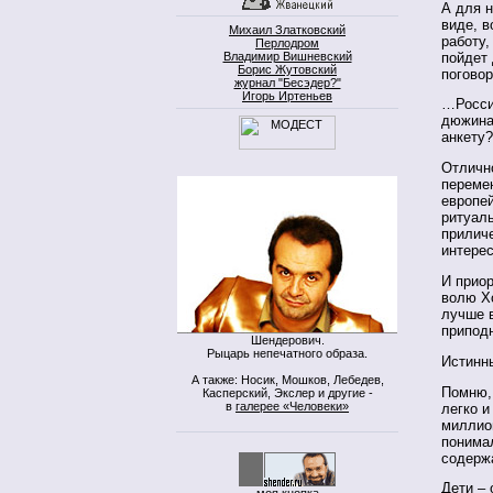
А для н
виде, в
Михаил Златковский
работу,
Перлодром
пойдет 
Владимир Вишневский
Борис Жутовский
поговор
журнал "Бесэдер?"
Игорь Иртеньев
…Росси
дюжина 
анкету
Отлично
перемен
европе
ритуаль
приличе
интерес
И приор
волю Хо
лучше в
припод
Шендерович.
Рыцарь непечатного образа.
Истинны
А также: Носик, Мошков, Лебедев,
Помню,
Касперский, Экслер и другие -
в
галерее «Человеки»
легко и
миллио
понимал
содерж
Дети – 
моя кнопка