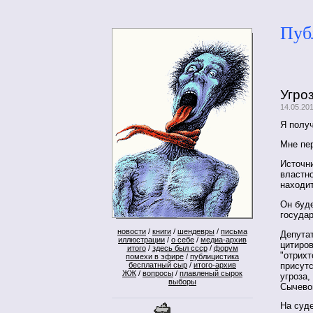
Пуб
Угро
14.05.20
Я полу
Мне пер
Источни
властн
находит
Он буде
государ
новости
/
книги
/
шендевры
/
письма
Депутат
иллюстрации
/
о себе
/
медиа-архив
цитиров
итого
/
здесь был ссср
/
форум
"отрихт
помехи в эфире
/
публицистика
присутс
бесплатный сыр
/
итого-архив
ЖЖ
/
вопросы
/
плавленый сырок
угроза,
выборы
Сычево
На суд