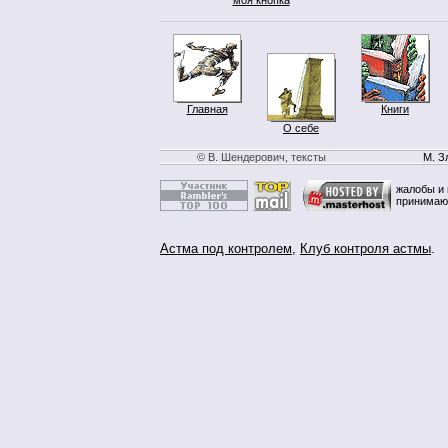
Главная
Книги
О себе
© В. Шендерович, тексты
М. З
жалобы и 
принимаю
Астма под контролем
,
Клуб контроля астмы
.