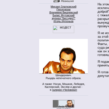
На этом
Михаил Златковский
исключа
Перлодром
доброй"
Владимир Вишневский
с тяжел
Борис Жутовский
журнал "Бесэдер?"
раскры
Игорь Иртеньев
вынужда
прозвуч
Я не ис
за этой
политич
Факты, 
суда ри
как он 
готовя
Я пода
принять
Я готов
Шендерович.
депута
Рыцарь непечатного образа.
А также: Носик, Мошков, Лебедев,
Касперский, Экслер и другие -
в
галерее «Человеки»
моя кнопка