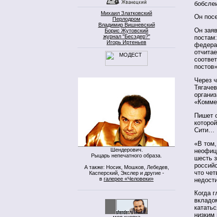
бобслеи
Михаил Златковский
Он пос
Перлодром
Владимир Вишневский
Он заяв
Борис Жутовский
журнал "Бесэдер?"
постам
Игорь Иртеньев
федера
отчитае
соотве
постов»
Через ч
Тягаче
организ
«Комме
Пишет о
которой
Сити…
«В том,
Шендерович.
неофиц
Рыцарь непечатного образа.
шесть 
российс
А также: Носик, Мошков, Лебедев,
что чет
Касперский, Экслер и другие -
в
галерее «Человеки»
недост
Когда г
вкладом
кататьс
низким 
моя кнопка