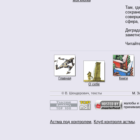
Там, гд
сохране
соверше
сфера,
Деград
заметн
Читайте
Главная
Книги
О себе
© В. Шендерович, тексты
М. З
жалобы и 
принимаю
Астма под контролем
,
Клуб контроля астмы
.