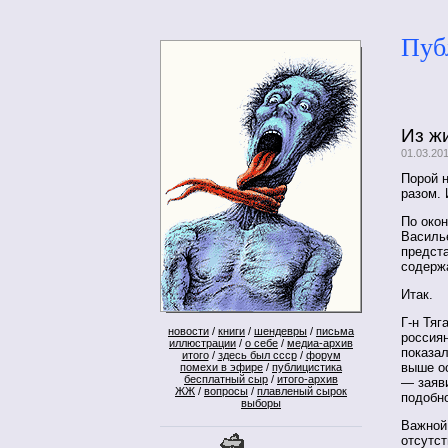
Пуб
Из ж
01.03.20
Порой н
разом. 
По око
Василь
предста
содерж
Итак.
Г-н Тяг
новости
/
книги
/
шендевры
/
письма
россия
иллюстрации
/
о себе
/
медиа-архив
показал
итого
/
здесь был ссср
/
форум
выше ос
помехи в эфире
/
публицистика
бесплатный сыр
/
итого-архив
— заяв
ЖЖ
/
вопросы
/
плавленый сырок
подобно
выборы
Важной
отсутст