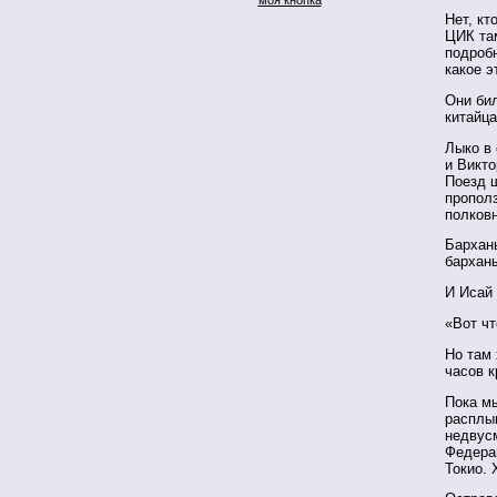
Нет, кт
ЦИК там
подробн
какое э
Они бил
китайц
Лыко в
и Викто
Поезд ш
пропол
полковн
Бархан
барханы
И Исай 
«Вот чт
Но там
часов 
Пока м
расплы
недвус
Федера
Токио. 