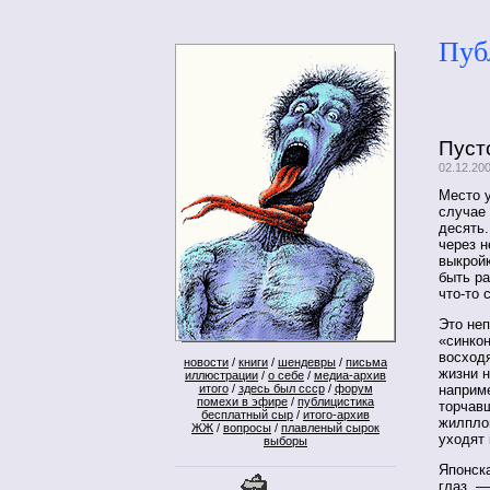
Пуб
Пуст
02.12.20
Место 
случае
десять.
через н
выкройк
быть ра
что-то 
Это не
«синко
восходя
новости
/
книги
/
шендевры
/
письма
жизни н
иллюстрации
/
о себе
/
медиа-архив
итого
/
здесь был ссср
/
форум
наприме
помехи в эфире
/
публицистика
торчавш
бесплатный сыр
/
итого-архив
жилпло
ЖЖ
/
вопросы
/
плавленый сырок
уходят
выборы
Японск
глаз, —