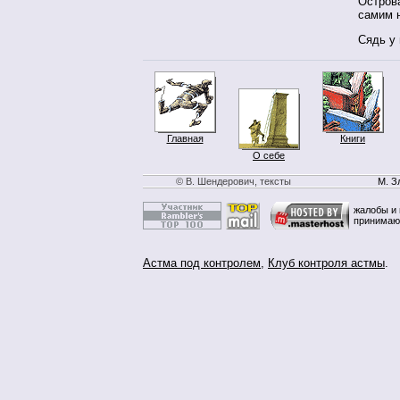
Острова
самим 
Сядь у
Главная
Книги
О себе
© В. Шендерович, тексты
М. З
жалобы и 
принимаю
Астма под контролем
,
Клуб контроля астмы
.