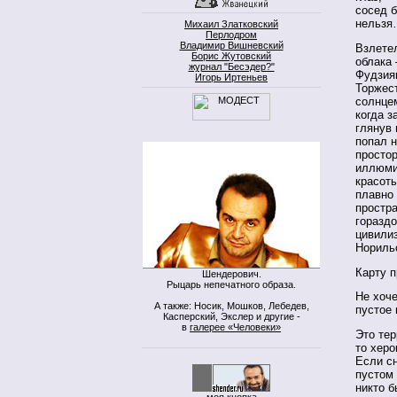
сосед б
нельз
Михаил Златковский
Перлодром
Владимир Вишневский
Взлете
Борис Жутовский
облака
журнал "Бесэдер?"
Фудзия
Игорь Иртеньев
Торжес
солнцем
когда з
глянув 
попал н
просто
иллюмин
красоты
плавно
простр
горазд
цивили
Норильс
Карту 
Шендерович.
Рыцарь непечатного образа.
Не хоч
А также: Носик, Мошков, Лебедев,
пустое 
Касперский, Экслер и другие -
в
галерее «Человеки»
Это тер
то херо
Если с
пустом
никто б
моя кнопка