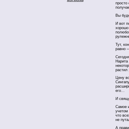
просто 
получае
Вы буде
И вот п
хорошо
полюбов
рулежн
Тут, ко
равно —
Сегодня
Нарита
некотор
растил 
Цену во
Сингапу
расшири
его…
И cвящ
Самое и
учетом
что все
не пут
А прави