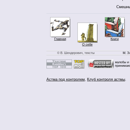
Смешны
Главная
Книги
О себе
© В. Шендерович, тексты
М. З
жалобы и 
принимаю
Астма под контролем
,
Клуб контроля астмы
.