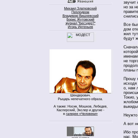
звучит 
но за н
Михаил Златковский
правит
Перлодром
снилис
Владимир Вишневский
Борис Жутовский
журнал "Бесэдер?"
Все был
Игорь Иртеньев
дом отк
жил тут
будут ж
Сначала
которо
именами
не торг
продолж
планы п
Прошу 
исходя 
о, нам 
происш
Шендерович.
Токио,
Рыцарь непечатного образа.
жлобом
выкиды
А также: Носик, Мошков, Лебедев,
Касперский, Экслер и другие -
в
галерее «Человеки»
Неужто
А вот н
Ибо про
нас. Мо
моя кнопка