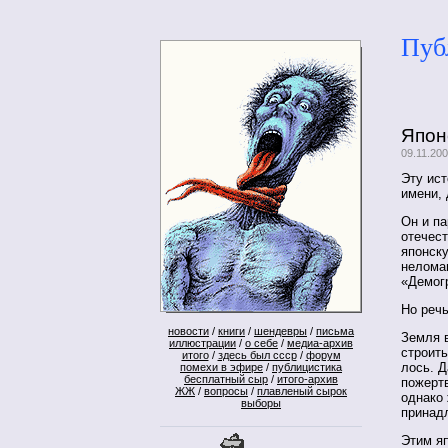
Пуб
Япон
09.11.20
Эту ист
имени, 
Он и п
отечест
японску
неломаю
«Демог
Но речь
новости
/
книги
/
шендевры
/
письма
Земля 
иллюстрации
/
о себе
/
медиа-архив
строить
итого
/
здесь был ссср
/
форум
лось. Д
помехи в эфире
/
публицистика
бесплатный сыр
/
итого-архив
пожерт
ЖЖ
/
вопросы
/
плавленый сырок
однако 
выборы
принад
Этим яп