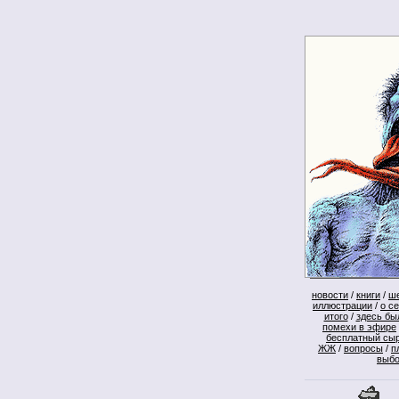
новости
/
книги
/
ш
иллюстрации
/
о с
итого
/
здесь бы
помехи в эфире
бесплатный сы
ЖЖ
/
вопросы
/
п
выб