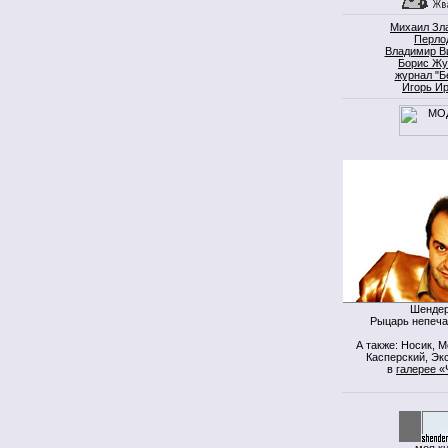
Михаил Зл
Перло
Владимир В
Борис Жу
журнал "Б
Игорь И
Шендер
Рыцарь непеча
А также: Носик, 
Касперский, Экс
в
галерее «
моя к