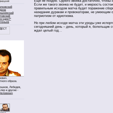
Еще не поздно. Одного звонка достаточно, чтобы 
Если же такого звонка не будет, и мерзость состои
атковский
правильным исходом матча будет поражение сбор
дром
назидание дуракам и провокаторам, не умеющим 
ишневский
патриотизм от идиотизма.
товский
есэдер?"
ртеньев
Но при любом исходе матча эти уроды уже испорт
сегодняшний день – день, который я, болельщик с
ждал целый год…
ович.
тного образа.
Мошков, Лебедев,
лер и другие -
Человеки»
нопка