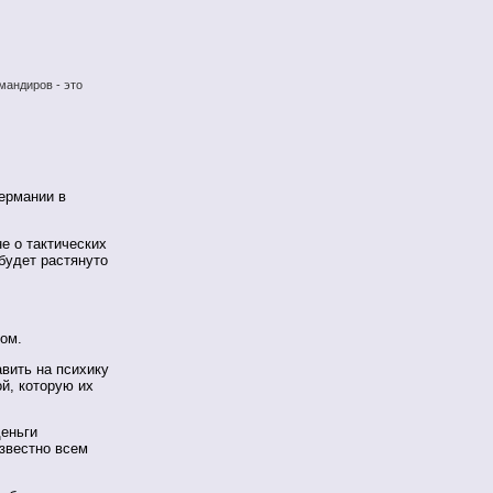
мандиров - это
ермании в
не о тактических
 будет растянуто
ом.
вить на психику
ой, которую их
деньги
звестно всем