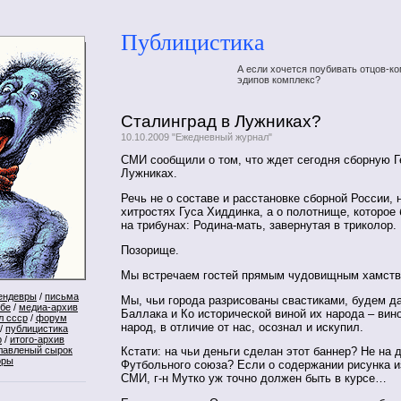
Публицистика
А если хочется поубивать отцов-ко
эдипов комплекс?
Сталинград в Лужниках?
10.10.2009 "Ежедневный журнал"
СМИ сообщили о том, что ждет сегодня сборную Г
Лужниках.
Речь не о составе и расстановке сборной России, 
хитростях Гуса Хиддинка, а о полотнище, которое
на трибунах: Родина-мать, завернутая в триколор.
Позорище.
Мы встречаем гостей прямым чудовищным хамств
ендевры
/
письма
Мы, чьи города разрисованы свастиками, будем да
ебе
/
медиа-архив
Баллака и Ко исторической виной их народа – вин
л ссср
/
форум
народ, в отличие от нас, осознал и искупил.
/
публицистика
р
/
итого-архив
лавленый сырок
Кстати: на чьи деньги сделан этот баннер? Не на 
оры
Футбольного союза? Если о содержании рисунка и
СМИ, г-н Мутко уж точно должен быть в курсе…