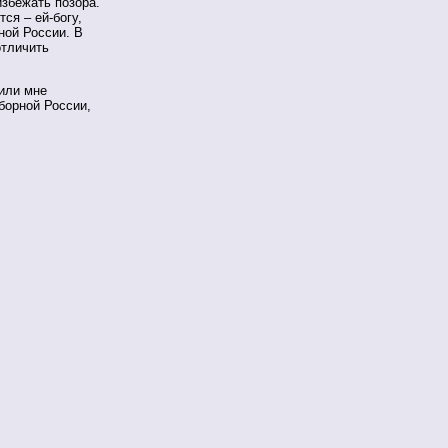
избежать позора.
тся – ей-богу,
ной России. В
отличить
или мне
борной России,