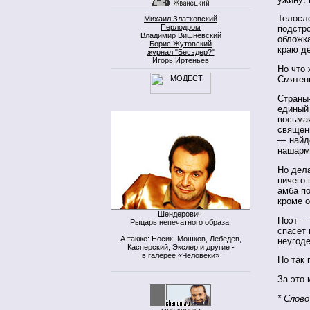
Телосл
Михаил Златковский
Перлодром
подстро
Владимир Вишневский
обложк
Борис Жутовский
краю д
журнал "Бесэдер?"
Игорь Иртеньев
Но что 
Смятень
Страны-
единый 
восьмая
священ
— найде
нашарм
Но дела
ничего 
амба п
кроме 
Шендерович.
Поэт —
Рыцарь непечатного образа.
спасет 
А также: Носик, Мошков, Лебедев,
неугоде
Касперский, Экслер и другие -
в
галерее «Человеки»
Но так 
За это 
* Слов
моя кнопка