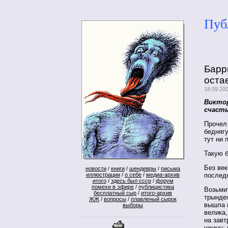
Пуб
Барр
оста
18.09.20
Виктор
счаст
Прочел 
бедняг
тут ни 
Такую б
Без век
новости
/
книги
/
шендевры
/
письма
послед
иллюстрации
/
о себе
/
медиа-архив
итого
/
здесь был ссср
/
форум
помехи в эфире
/
публицистика
Возьмит
бесплатный сыр
/
итого-архив
трындеж
ЖЖ
/
вопросы
/
плавленый сырок
вышла к
выборы
велика,
на завт
ужину: 