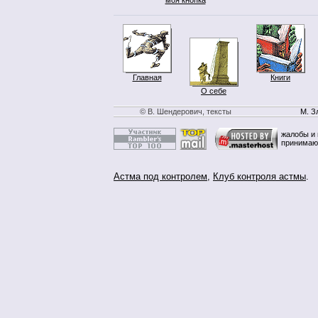
Главная
Книги
О себе
© В. Шендерович, тексты
М. З
жалобы и 
принимаю
Астма под контролем
,
Клуб контроля астмы
.