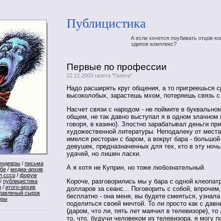
Публицистика
А если хочется поубивать отцов-ко
эдипов комплекс?
Первые по профессии
22.12.2003 газета "Газета"
Надо расширять круг общения, а то пригреешься 
высоколобых, зарастешь мхом, потеряешь связь с 
Насчет связи с народом - не поймите в буквальном
общем, не так давно выступал я в одном злачном 
говоря, в казино). Злостно зарабатывал деньги пр
художественной литературы. Неподалеку от мест
имелся ресторан с баром, а вокруг бара - большо
девушек, предназначенных для тех, кто в эту ночь
удачей, но лишен ласки.
ендевры
/
письма
А я хотя не Куприн, но тоже любознательный.
ебе
/
медиа-архив
л ссср
/
форум
Короче, разговорились мы у бара с одной клеопатр
/
публицистика
р
/
итого-архив
долларов за сеанс... Поговорить с собой, впрочем
лавленый сырок
бесплатно - она меня, вы будете смеяться, узнал
оры
поделиться своей мечтой. То ли просто как с дав
(даром, что ли, пять лет маячил в телевизоре), то
то, что, будучи человеком из телевизора, я могу п