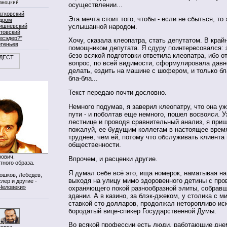
осуществлении...
атковский
Эта мечта стоит того, чтобы - если не сбыться, то
дром
услышанной народом.
ишневский
товский
есэдер?"
Хочу, сказала клеопатра, стать депутатом. В край
ртеньев
помощником депутата. Я сдуру поинтересовался: 
безо всякой подготовки ответила клеопатра, ибо от
вопрос, по всей видимости, сформулировала давно
делать, ездить на машине с шофером, и только бла
бла-бла...
Текст передаю почти дословно.
Немного подумав, я заверил клеопатру, что она у
пути - и поболтав еще немного, пошел восвояси. 
лестнице и проводя сравнительный анализ, я приш
пожалуй, ее будущим коллегам в настоящее врем
труднее, чем ей, потому что обслуживать клиента 
общественности.
ович.
Впрочем, и расценки другие.
тного образа.
Я думал себе всё это, ища номерок, наматывая н
Мошков, Лебедев,
выходя на улицу мимо здоровенного детины с пров
лер и другие -
Человеки»
охраняющего покой разнообразной элиты, собравш
здании. А в казино, за блэк-джеком, у столика с 
ставкой сто долларов, продолжал неторопливо ис
бородатый вице-спикер Государственной Думы.
Во всякой профессии есть люди, работающие днем
нопка