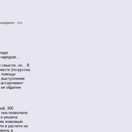
мандиров - это
среди
народом...
 смысле, но... В
месте (по-русски,
и помощи
а выступления
й ассортимент
 не обделен
ой, 300
, она позволила
а и решила
ним знакомым
 ли в расчете на
омочь в