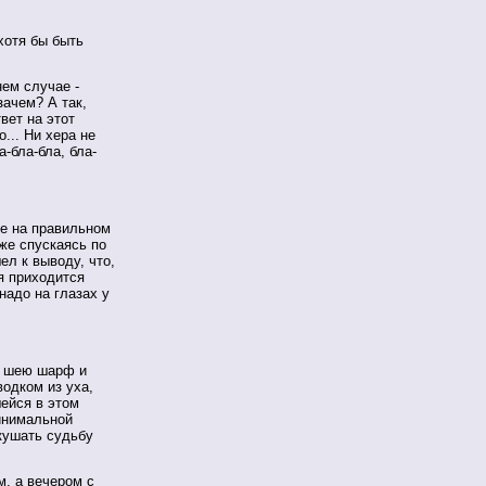
 хотя бы быть
нем случае -
зачем? А так,
вет на этот
... Ни хера не
-бла-бла, бла-
же на правильном
Уже спускаясь по
ел к выводу, что,
я приходится
надо на глазах у
а шею шарф и
одком из уха,
ейся в этом
минимальной
кушать судьбу
, а вечером с