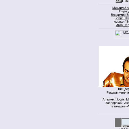
Михаил Зл
Перло
Владимир В
Борис Жу
журнал "Б
Игорь И
Шендер
Рыцарь непеча
А также: Носик, 
Касперский, Экс
в
галерее «
моя к