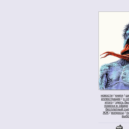
новости
/
книги
/
ш
иллюстрации
/
о с
итого
/
здесь бы
помехи в эфире
бесплатный сы
ЖЖ
/
вопросы
/
п
выб