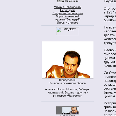
Неурав
Михаил Златковский
Это гру
Перлодром
в 1937 
Владимир Вишневский
изредка
Борис Жутовский
журнал "Бесэдер?"
обширн
Игорь Иртеньев
Но все
человек
десять 
железоб
требует
Слово 
филосо
цинизм
другим.
качеств
Со Ста
колебал
Шендерович.
навсегд
Рыцарь непечатного образа.
оставал
отстаи
А также: Носик, Мошков, Лебедев,
Бродск
Касперский, Экслер и другие -
в
галерее «Человеки»
циниз
История
грязь в
назовем
сегодня
моя кнопка