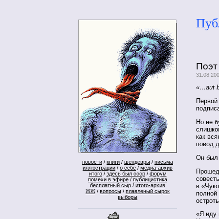
Пуб
Поэт
31.08.20
«…aut b
Первой
подпис
Но не 
слишком
как вся
повод 
Он был
новости
/
книги
/
шендевры
/
письма
иллюстрации
/
о себе
/
медиа-архив
Прошед
итого
/
здесь был ссср
/
форум
совесть
помехи в эфире
/
публицистика
в «Чук
бесплатный сыр
/
итого-архив
ЖЖ
/
вопросы
/
плавленый сырок
полной 
выборы
остроты
«Я иду 