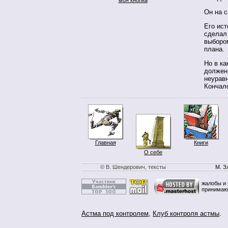
Он на 
Его ис
сделал
выбором
плана.
Но в ка
должен 
неурав
Кончало
Главная
Книги
О себе
© В. Шендерович, тексты
М. З
жалобы и 
принимаю
Астма под контролем
,
Клуб контроля астмы
.