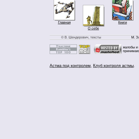
Главная
Книги
О себе
© В. Шендерович, тексты
М. З
жалобы и 
принимаю
Астма под контролем
,
Клуб контроля астмы
.