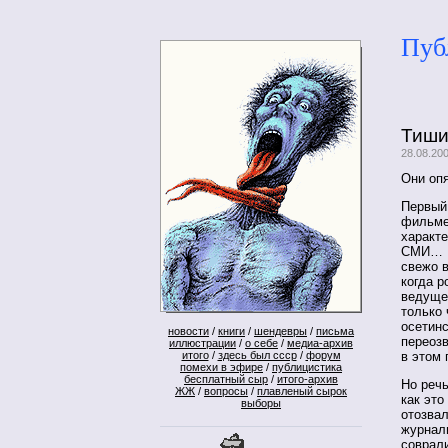
Пуб
Тиши
28.08.20
Они опя
Первый
фильме
характ
СМИ… И
свежо в
когда р
ведущег
только
осетинс
новости
/
книги
/
шендевры
/
письма
переозв
иллюстрации
/
о себе
/
медиа-архив
итого
/
здесь был ссср
/
форум
в этом 
помехи в эфире
/
публицистика
бесплатный сыр
/
итого-архив
Но речь
ЖЖ
/
вопросы
/
плавленый сырок
как это
выборы
отозвал
журнали
соврали