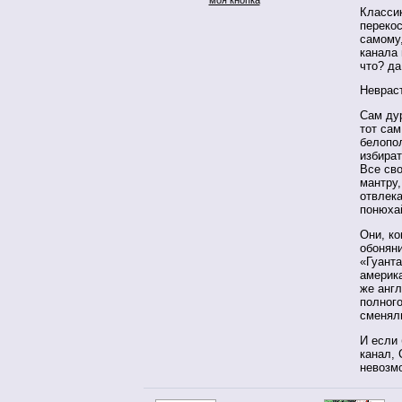
Классик
перекос
самому,
канала
что? да
Неврас
Сам дур
тот сам
белопо
избира
Все сво
мантру,
отвлека
понюха
Они, ко
обоняни
«Гуант
америк
же англ
полного
сменял
И если
канал, 
невозмо