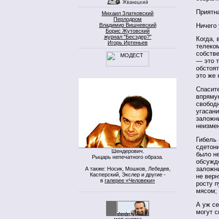
Приятн
Михаил Златковский
Перлодром
Ничего 
Владимир Вишневский
Борис Жутовский
журнал "Бесэдер?"
Когда, 
Игорь Иртеньев
телеко
собст­в
— это т
обс­то
это же 
Спасит
впряму
свобод
угасани
заложни
неизме
Гибель
сдетони
Шендерович.
было н
Рыцарь непечатного образа.
обсужд
заложни
А также: Носик, Мошков, Лебедев,
Касперский, Экслер и другие -
не верн
в
галерее «Человеки»
росту п
мясом; 
А уж с
могут с
моя кнопка