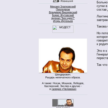
Больно 
сутки в
Михаил Златковский
состав 
Перлодром
Владимир Вишневский
Борис Жутовский
Лахтина
журнал "Бесэдер?"
завтрак
Игорь Иртеньев
Такова
Но пото
которог
говорит
к родит
Это я к
Генера
переста
Так что
Шендерович.
Рыцарь непечатного образа.
А также: Носик, Мошков, Лебедев,
Касперский, Экслер и другие -
в
галерее «Человеки»
моя кнопка