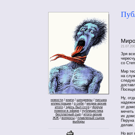
Пуб
Миро
21.07.20
Зря все
чересчу
со Степ
Мир тес
на служ
следую
доставл
Посещен
Ну, отд
новости
/
книги
/
шендевры
/
письма
надежн
иллюстрации
/
о себе
/
медиа-архив
от дом
итого
/
здесь был ссср
/
форум
помехи в эфире
/
публицистика
мечеть 
бесплатный сыр
/
итого-архив
их дом
ЖЖ
/
вопросы
/
плавленый сырок
Перуна
выборы
делам.
Но вот