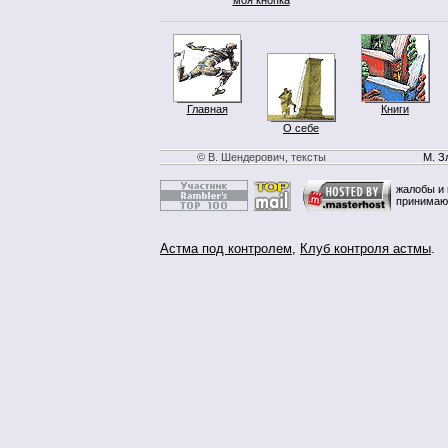
Главная
Книги
О себе
© В. Шендерович, тексты
М. З
жалобы и 
принимаю
Астма под контролем
,
Клуб контроля астмы
.