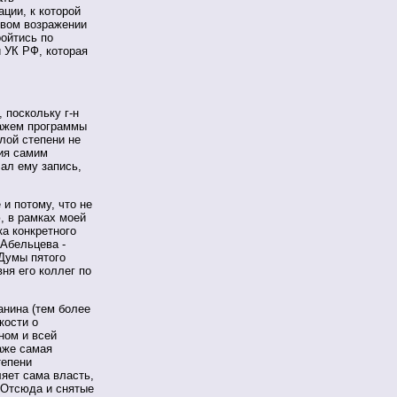
ции, к которой
рвом возражении
ройтись по
 УК РФ, которая
 поскольку г-н
нажем программы
лой степени не
ия самим
лал ему запись,
и потому, что не
, в рамках моей
а конкретного
 Абельцева -
 Думы пятого
ня его коллег по
нина (тем более
кости о
ном и всей
даже самая
тепени
яет сама власть,
 Отсюда и снятые