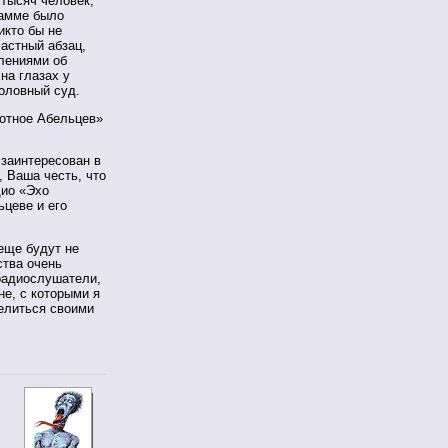
тысяч человек,
рамме было
икто бы не
астный абзац,
лениями об
на глазах у
головный суд.
вотное Абельцев»
 заинтересован в
, Ваша честь, что
дио «Эхо
ьцеве и его
еще будут не
ства очень
радиослушатели,
не, с которыми я
делиться своими