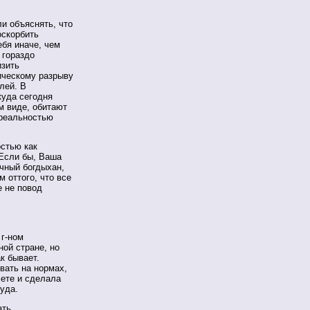
ли объяснять, что
оскорбить
ебя иначе, чем
 гораздо
изить
гическому разрыву
лей. В
куда сегодня
м виде, обитают
 реальностью
стью как
Если бы, Ваша
очный богдыхан,
 оттого, что все
е не повод
 г-ном
ой стране, но
к бывает.
ивать на нормах,
чете и сделала
уда.
ать