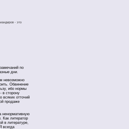
мандиров - это
 замечаний по
азные дни.
им невозможно
орить. Обвинение
ьзу, ибо нормы
- в сторону
о всяких отточий
ой продаже
ва ненормативную
м. Как литератор
й в литературе,
Я всегда