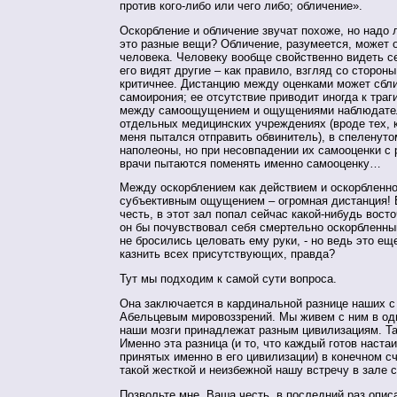
против кого-либо или чего либо; обличение».
Оскорбление и обличение звучат похоже, но надо 
это разные вещи? Обличение, разумеется, может 
человека. Человеку вообще свойственно видеть с
его видят другие – как правило, взгляд со стороны
критичнее. Дистанцию между оценками может сбл
самоирония; ее отсутствие приводит иногда к тра
между самоощущением и ощущениями наблюдате
отдельных медицинских учреждениях (вроде тех, 
меня пытался отправить обвинитель), в спеленуто
наполеоны, но при несовпадении их самооценки с
врачи пытаются поменять именно самооценку…
Между оскорблением как действием и оскорбленно
субъективным ощущением – огромная дистанция! 
честь, в этот зал попал сейчас какой-нибудь вост
он бы почувствовал себя смертельно оскорбленным
не бросились целовать ему руки, - но ведь это ещ
казнить всех присутствующих, правда?
Тут мы подходим к самой сути вопроса.
Она заключается в кардинальной разнице наших с
Абельцевым мировоззрений. Мы живем с ним в одн
наши мозги принадлежат разным цивилизациям. Та
Именно эта разница (и то, что каждый готов наста
принятых именно в его цивилизации) в конечном с
такой жесткой и неизбежной нашу встречу в зале с
Позвольте мне, Ваша честь, в последний раз опис