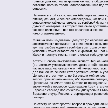
границы для жесткости критики как часть обществе
естественного контроля налогоплательщика над те
содержит.
Напомню в этой связи, что г-н Абельцев является
пятнадцать лет, и все его «мерседесы», костюмы,
содержимое кабинета, вплоть до гербовой бумаги 
думских конвертов, в которых мне было доставлен
частное обвинение - все это оплачено мною как
налогоплательщиком.
Живя на моем иждивении, депутат (по европейски
автоматически принимает на себя обязанность те
критику, любые оценки своей фигуры. Если он не г
условия и хочет оставаться вне критики, то – вот бо
Уходи в частную жизнь, и никто слова тебе дурног
Кстати. В своем выступлении эксперт Цепцов наз
(т.е. ложным умозаключением, демагогией) попытк
частное лицо человека и его публичную ипостась. 
для Вашей же ясности хотел уточнить степень упо
Цепцова в этом пункте, но Вы отвели мой вопрос.
вопрос принципиальнейший, ибо принятие позиции
Цепцовым, означает полный отказ от принципов м
упомянутой в процессе «Декларации Комитета мин
Европы о свободе политической дискуссии в СМИ
Верховного суда России, утверждающих ровно обр
позиции.
По ответу на этот простой вопрос и проходит лин
нормами современной демократии и, по существу