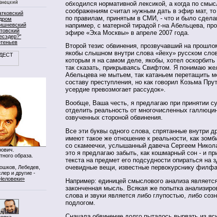
обходился нормативной лексикой, а когда по смы
соображениям считал нужным дать в эфир мат, то
атковский
по правилам, принятым в СМИ, - что и было сдела
дром
например, с матерной тирадой г-на Абельцева, пр
ишневский
товский
эфире «Эха Москвы» в апреле 2007 года.
есэдер?"
ртеньев
Второй тезис обвинения, прозвучавший на прошлом
якобы слышном внутри слова «йеху» русском слове
которым я на самом деле, якобы, хотел оскорбить
так сказать, прикрываясь Свифтом. Я понимаю же
Абельцева не мытьем, так катаньем перетащить м
составу преступления, но как говорил Козьма Прут
усердие превозмогает рассудок».
Вообще, Ваша честь, я предлагаю при принятии с
отделить реальность от многочисленных галлюцин
озвученных стороной обвинения.
Все эти буквы одного слова, спрятанные внутри др
имеют такое же отношение к реальности, как зом
со скамеечки, услышанный давеча Сергеем Нико
ович.
это я предлагаю забыть, как кошмарный сон - и пр
тного образа.
текста на предмет его подсудности опираться на 
очевидные вещи, известные первокурснику филфа
Мошков, Лебедев,
лер и другие -
Человеки»
Например: единицей смыслового анализа являетс
законченная мысль. Всякая же попытка анализиро
слова и звуки является либо глупостью, либо со
подлогом.
Сначала обвинение долго пыталось вырвать из ясн
нопка