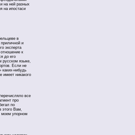
 и на ней разных
я на ипостаси
бельцеве в
 приличной и
го эксперта
 отношение к
я до его
м русском языке,
ртов. Если не
» каких-нибудь
не имеет никакого
перечисляло все
агмент про
бегал по
з этого Вам,
о моем упорном