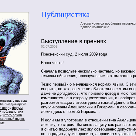
Публицистика
А если хочется поубивать отцов-ко
эдипов комплекс?
Выступление в прениях
02.07.2009
Пресненский суд, 2 июля 2009 года
Ваша честь!
Сначала позвольте несколько частных, но важных
тезисам обвинения, прозвучавшим в этом зале в р
Тезис первый - о меняющихся нормах языка. С эт
спорить, но как раз мне не обязательно с этим сп
даже не догадалось, что привело довод в мою пол
изменяются не в сторону ужесточения, а наоборот 
ендевры
/
письма
разгерметизации литературного языка! Давно и без
ебе
/
медиа-архив
опубликованы Алешковский и Губерман, в свободн
л ссср
/
форум
лежит диск с поэмой Баркова…
/
публицистика
р
/
итого-архив
лавленый сырок
И если бы я употребил в отношении г-на Абельце
оры
лексику, то строил бы свою защиту как раз на это
я считаю подобную лексику совершенно допустимо
но на радио другие правила, а правила я уважаю. 