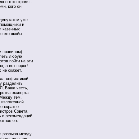
нного контроля -
ми, кого он
 депутатом уже
 помощники и
и казенных
о его якобы
м правилам)
рпеть любую
отов пойти на эти
г, а вот порог!
о не скажет.
вал софистикой
у разделить
Я, Ваша честь,
рства эксперта
 Между тем,
, изложенной
ногократно
истров Совета
» и рекомендаций
атное его
ия разрыва между
, феодальными