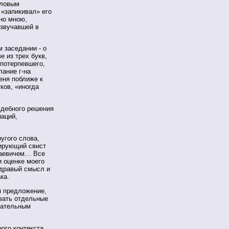
словым
 «запикивал» его
но мною,
озвучавшей в
 заседании - о
 из трех букв,
 потерпевшего,
лание г-на
еня поближе к
ков, «иногда
удебного решения
аций,
угого слова,
бирующий свист
лаевичем… Все
и оценке моего
здравый смысл и
ка.
я предложение,
вать отдельные
знательным
ого контекста