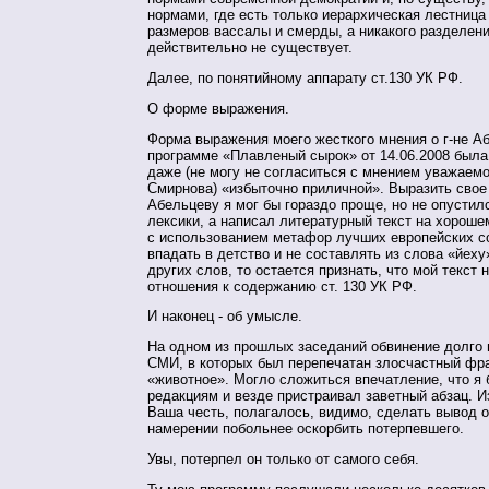
нормами, где есть только иерархическая лестница
размеров вассалы и смерды, а никакого разделени
действительно не существует.
Далее, по понятийному аппарату ст.130 УК РФ.
О форме выражения.
Форма выражения моего жесткого мнения о г-не А
программе «Плавленый сырок» от 14.06.2008 была
даже (не могу не согласиться с мнением уважаемо
Смирнова) «избыточно приличной». Выразить свое
Абельцеву я мог бы гораздо проще, но не опустилс
лексики, а написал литературный текст на хороше
с использованием метафор лучших европейских со
впадать в детство и не составлять из слова «йеху
других слов, то остается признать, что мой текст 
отношения к содержанию ст. 130 УК РФ.
И наконец - об умысле.
На одном из прошлых заседаний обвинение долго 
СМИ, в которых был перепечатан злосчастный фр
«животное». Могло сложиться впечатление, что я 
редакциям и везде пристраивал заветный абзац. И
Ваша честь, полагалось, видимо, сделать вывод 
намерении побольнее оскорбить потерпевшего.
Увы, потерпел он только от самого себя.