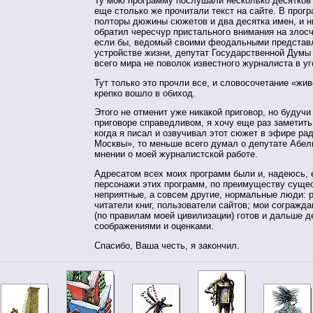
Ту мою программу послушали несколько десятков 
еще столько же прочитали текст на сайте. В прог
полторы дюжины сюжетов и два десятка имен, и н
обратил чересчур пристального внимания на злосч
если бы, ведомый своими феодальными представ
устройстве жизни, депутат Государственной Думы 
всего мира не поволок известного журналиста в у
Тут только это прочли все, и словосочетание «жи
крепко вошло в обиход.
Этого не отменит уже никакой приговор, но будучи
приговоре справедливом, я хочу еще раз заметить
когда я писал и озвучивал этот сюжет в эфире ра
Москвы», то меньше всего думал о депутате Абел
мнении о моей журналистской работе.
Адресатом всех моих программ были и, надеюсь, 
персонажи этих программ, по преимуществу суще
неприятные, а совсем другие, нормальные люди: 
читатели книг, пользователи сайтов; мои согражда
(по правилам моей цивилизации) готов и дальше 
соображениями и оценками.
Спасибо, Ваша честь, я закончил.