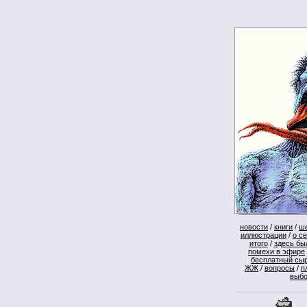
новости
/
книги
/
ш
иллюстрации
/
о с
итого
/
здесь бы
помехи в эфире
бесплатный сы
ЖЖ
/
вопросы
/
п
выб