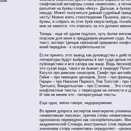
свифтовской метафоры слова «животное», а пото
разъятия на буквы слова «йеху». Дальше, в букв
некуда. Может получиться дивный судебный прец
честь! Можно взять стихотворение Пушкина, рассы
буквы, и собрать из этих букв какую-нибудь похабщ
мне не кажется, что отвечать за это должен имен
Теперь - еще об одном подлоге, чуть более мягком
опасном для меня в преддверии решения суда. А
текст, эксперт Цепцов невзначай приравнял конфл
моей передаче - к оскорбительности.
Если принять этот вывод как руководство к действ
литературы будут выброшены в зал суда целые п
публицистики и вся сатира как жанр. Ведь бескон
это сухая вода, такого не бывает в природе! Почит
Катулл про римских сенаторов, Свифт про английс
Гейне – про немецких цензоров, Золя – про францу
Герцен – про Николая Первого, Лев Толстой – про
Третьего, Мандельштам – про Сталина… Это стоп
конфликтные тексты, с переходом на личности и 
И тем не менее это - литературные тексты.
Еще одно, мягко говоря, недоразумение.
Во время допроса экспертов многократно упомина
«инвективная лексика», причем слово «инвективн
однозначно переведено как «оскорбительная». Ме
академический Словарь иностранных слов первым
значением слова «инвектива» определяет - «резк