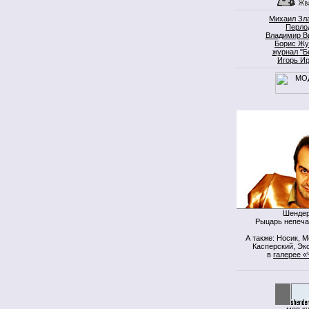
Михаил Зл
Перло
Владимир В
Борис Жу
журнал "Б
Игорь И
Шендер
Рыцарь непеча
А также: Носик, 
Касперский, Экс
в
галерее «
моя к