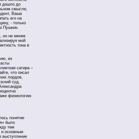
м дошло до
альном смысле,
едент, Ваша
пать его на
ину, - только
но Пушкин.
, но не менее
нализируя мой
иктность тона в
ию, из
ласты
фликтная сатира –
айте, что писал
ких лордов,
зский суд,
 Александра
роцентно
даже физиологию.
лось понятие
ая» было
жду тем
 и основным
ое выступление