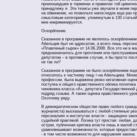
произошедшее в терминах и правилах той цивилиза
принадлежу я. Эти тезисы уже звучали в моем пе
на обвинение, но позвольте напоследок еще раз п
смысловым категориям, упомянутым в 130 статьей
мне инкриминируется.
Оскорбление.
Сказанное в программе не являлось оскорблением,
Абельцев был не адресатом, а всего лишь персо
«Плавленый сырок» от 14.06.2008. Все это ни в ма
предназначалось для прочтения или прослушиван
депутатом – в противном случае, я бы просто пос
не так ли?
Сказанное в программе не было оскорблением еще 
относилось к частному лицу г-на Абельцева. Мною
профессии, была выражена резко негативная оценк
поступка и общего нравственного облика политика
чиновника класса «А», депутата Государственной
подряд созыва. А также оценка нравственного уров
Охотному ряду.
В демократическом обществе право любого гражда
журналиста) высказываться с любой степенью рез
персоналиях и институтах власти - защищено зако
судебной практикой. Логика тут простая: любая, 
острая, публичная критика власти лишь в малой с
уравновешивает возможности, которые предоставл
- в том числе возможности для нарушения закона.