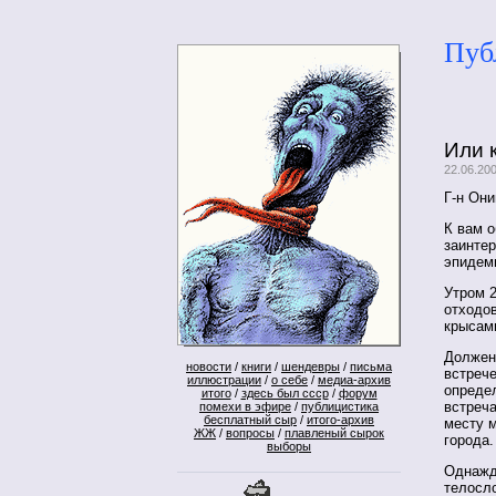
Пуб
Или 
22.06.20
Г-н Он
К вам 
заинтер
эпидем
Утром 
отходов
крысами
Должен 
новости
/
книги
/
шендевры
/
письма
встреч
иллюстрации
/
о себе
/
медиа-архив
опреде
итого
/
здесь был ссср
/
форум
встреча
помехи в эфире
/
публицистика
бесплатный сыр
/
итого-архив
месту м
ЖЖ
/
вопросы
/
плавленый сырок
города.
выборы
Однажд
телосл