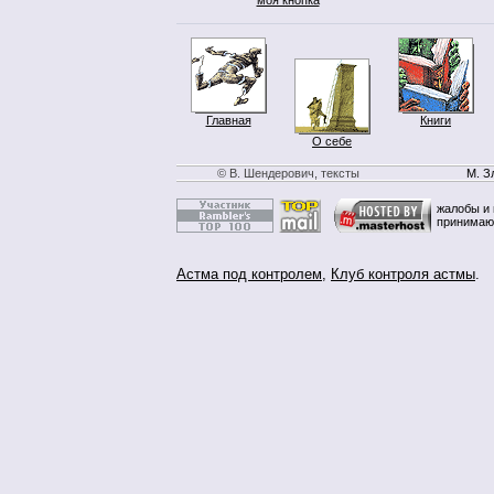
Главная
Книги
О себе
© В. Шендерович, тексты
М. З
жалобы и 
принимаю
Астма под контролем
,
Клуб контроля астмы
.