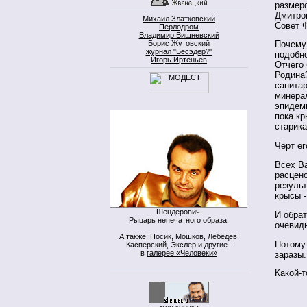
размер
Дмитров
Михаил Златковский
Совет Ф
Перлодром
Владимир Вишневский
Борис Жутовский
Почему 
журнал "Бесэдер?"
подобно
Игорь Иртеньев
Отчего 
Родина
санитар
минерал
эпидем
пока кр
старик
Черт ег
Всех Ва
расцено
резуль
крысы -
Шендерович.
И обра
Рыцарь непечатного образа.
очевидн
А также: Носик, Мошков, Лебедев,
Потому
Касперский, Экслер и другие -
в
галерее «Человеки»
заразы.
Какой-т
моя кнопка