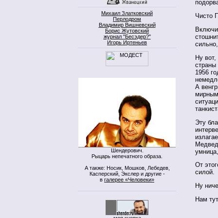
подорв
Михаил Златковский
Чисто П
Перлодром
Владимир Вишневский
Включил
Борис Жутовский
стошнит
журнал "Бесэдер?"
Игорь Иртеньев
сильно,
Ну вот,
страны 
1956 го
немедл
А венгр
мирным
ситуац
танкист
Эту бла
интерв
излага
Медведе
Шендерович.
умница,
Рыцарь непечатного образа.
От этог
А также: Носик, Мошков, Лебедев,
силой.
Касперский, Экслер и другие -
в
галерее «Человеки»
Ну ниче
Нам тут
моя кнопка