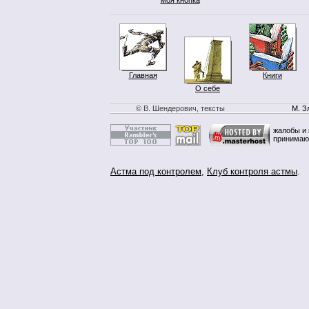
Главная
Книги
О себе
© В. Шендерович, тексты
М. З
жалобы и 
принимаю
Астма под контролем
,
Клуб контроля астмы
.