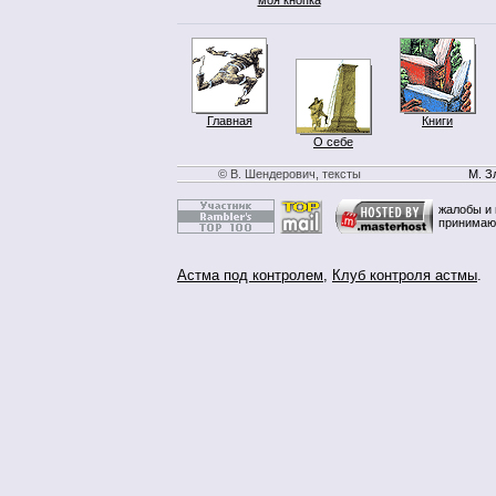
Главная
Книги
О себе
© В. Шендерович, тексты
М. З
жалобы и 
принимаю
Астма под контролем
,
Клуб контроля астмы
.