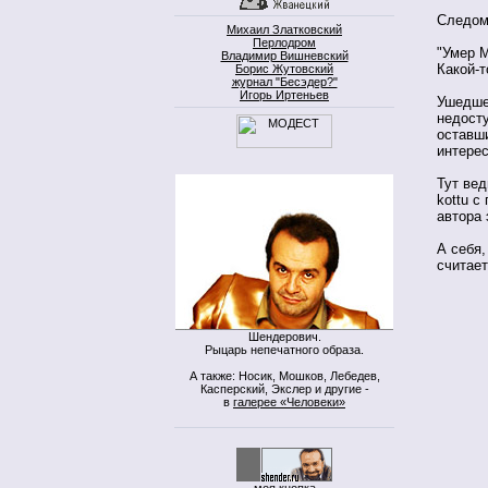
Следом 
Михаил Златковский
Перлодром
"Умер М
Владимир Вишневский
Какой-т
Борис Жутовский
журнал "Бесэдер?"
Игорь Иртеньев
Ушедшег
недосту
оставши
интере
Тут вед
kottu 
автора 
А себя,
считае
Шендерович.
Рыцарь непечатного образа.
А также: Носик, Мошков, Лебедев,
Касперский, Экслер и другие -
в
галерее «Человеки»
моя кнопка