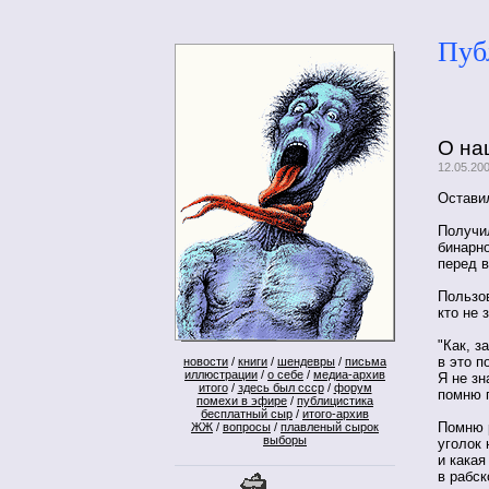
Пуб
О на
12.05.20
Остави
Получи
бинарно
перед 
Пользов
кто не 
"Как, з
в это п
новости
/
книги
/
шендевры
/
письма
иллюстрации
/
о себе
/
медиа-архив
Я не зн
итого
/
здесь был ссср
/
форум
помню п
помехи в эфире
/
публицистика
бесплатный сыр
/
итого-архив
Помню р
ЖЖ
/
вопросы
/
плавленый сырок
выборы
уголок 
и какая
в рабск