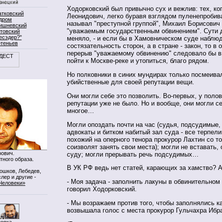
Ходорковский был привычно сух и вежлив: тех, ко
атковский
Леонидович, легко буравя взглядом пуленепробив
дром
называл "преступной группой", Михаил Борисович
ишневский
"уважаемым государственным обвинением". Сути д
товский
есэдер?"
меняло, - и если бы в Хамовническом суде наблю
ртеньев
состязательность сторон, а в стране - закон, то в
перерыв "уважаемому обвинению" следовало бы в
пойти к Москве-реке и утопиться, благо рядом.
Но полковники в синих мундирах только посмеива
убийственные для своей репутации вещи.
Они могли себе это позволить. Во-первых, у полов
репутации уже не было. Но и вообще, они могли с
многое…
Могли опоздать почти на час (судья, подсудимые,
адвокаты и битком набитый зал суда - все терпели
похожий на оперного тенора прокурор Лахтин со т
соизволят занять свои места); могли не вставать,
ович.
суду; могли прерывать речь подсудимых…
тного образа.
В УК РФ ведь нет статей, карающих за хамство? А
Мошков, Лебедев,
лер и другие -
- Моя задача - заполнить лакуны в обвинительном 
Человеки»
говорил Ходорковский.
- Мы возражаем против того, чтобы заполнялись ка
возвышала голос с места прокурор Гульчахра Ибр
нопка