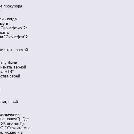
от прокурора
и…
и - когда
му в
 "Сибнефтью"?*
есять
ии "Сибнефти"?
и этот простой
ству были
ризнать верной
 на НТВ"
ьства своей
й
тся, я всё
заключении
не нашел"). Где
УК его нет!").
? ("Скажите мне;
м, можно и в