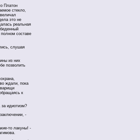
го Платон
аемое стекло,
 величал
ела это не
далась реальная
 обеденный
 полном составе
лись, слушая
ины из них
ебе позволить
 охрана,
во ждали, пока
оварищи
 обращаясь к
 за идиотизм?
заключении, -
кие-то лакуны! -
агимова.