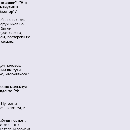
ые акции? ("Вот
омянутый в
бралтар"?
кабы не восемь
наручников на
 бы не
дорковского,
ом, постаревшие
же самое…
ой человек,
нии им сути
но, непонятного?
проеме мелькнул
зидента РФ
 Ну, вот и
ся, кажется, и
ибудь портрет,
ажется, что
 степени зависит