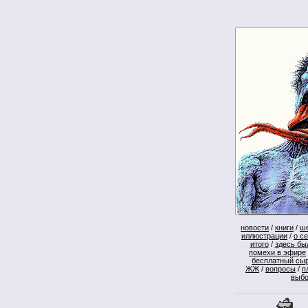
новости
/
книги
/
ш
иллюстрации
/
о с
итого
/
здесь бы
помехи в эфире
бесплатный сы
ЖЖ
/
вопросы
/
п
выб