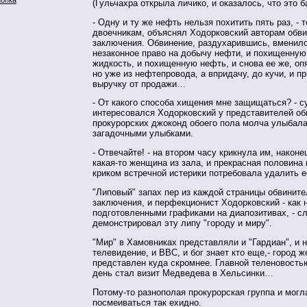
(Гульчахра открыла личико, и оказалось, что это 
- Одну и ту же нефть нельзя похитить пять раз, - 
двоечникам, объяснял Ходорковский авторам обви
заключения. Обвинение, раздухарившись, вменило
незаконное право на добычу нефти, и похищенну
жидкость, и похищенную нефть, и снова ее же, о
но уже из нефтепровода, а впридачу, до кучи, и п
выручку от продажи…
- От какого способа хищения мне защищаться? - с
интересовался Ходорковский у представителей об
прокурорских джоконд обоего пола молча улыбал
загадочными улыбками.
- Отвечайте! - на втором часу крикнула им, наконе
какая-то женщина из зала, и прекрасная половина
криком встречной истерики потребовала удалить е
"Липовый" запах пер из каждой страницы обвините
заключения, и перфекционист Ходорковский - как н
подготовленными графиками на диапозитивах, - с
демонстрировал эту липу "городу и миру".
"Мир" в Хамовниках представляли и "Гардиан", и 
телевидение, и ВВС, и бог знает кто еще,- город ж
представлен куда скромнее. Главной теленовостью
день стал визит Медведева в Хельсинки…
Потому-то разнополая прокурорская группа и могл
посмеиваться так ехидно.