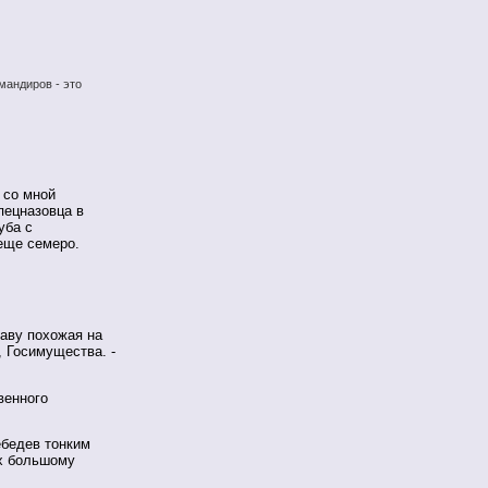
мандиров - это
 со мной
пецназовца в
уба с
еще семеро.
таву похожая на
 Госимущества. -
венного
ебедев тонким
их большому