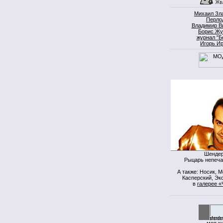
Михаил Зл
Перло
Владимир В
Борис Жу
журнал "Б
Игорь И
Шендер
Рыцарь непеча
А также: Носик, 
Касперский, Экс
в
галерее «
моя к