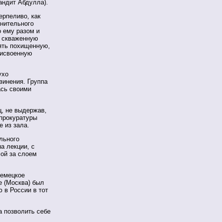
бандит Абдулла).
терпеливо, как
нительного
 ему разом и
ю скваженную
пять похищенную,
рисвоенную
ухо
винения. Группа
ась своими
ц, не выдержав,
 прокуратуры
е из зала.
льного
а лекции, с
лой за слоем
немецкое
е (Москва) был
 в России в тот
а позволить себе