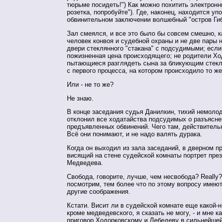
тюрьме посидеть!") Как можно похитить электронн
розетка, попробуйте"). Где, наконец, находится уп
обвинительном заключении волшебный "остров Ги
Зал смеялся, и все это было бы совсем смешно, 
человек конвоя и судебной охраны и не две пары 
двери стеклянного "стакана" с подсудимыми; если
пожизненная цена происходящего; не родители Хо
пытающиеся разглядеть сына за бликующим стекл
с первого процесса, на котором происходило то 
Или - не то же?
Не знаю.
В конце заседания судья Данилкин, тихий немолод
отклонил все ходатайства подсудимых о разъясне
предъявленных обвинений. Чего там, действитель
Всё они понимают, и не надо валять дурака.
Когда он выходил из зала заседаний, в дверном 
висящий на стене судейской комнаты портрет пре
Медведева.
Свобода, говорите, лучше, чем несвобода? Really?
посмотрим, тем более что по этому вопросу имеют
другие соображения.
Кстати. Висит ли в судейской комнате еще какой-н
кроме медведевского, я сказать не могу, - и мне к
приговор Ходорковскому и Лебедеву в сильнейшей