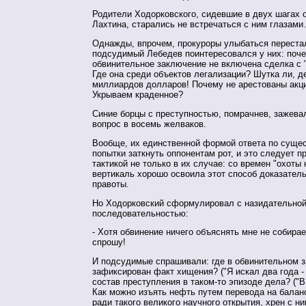
Родители Ходорковского, сидевшие в двух шагах 
Лахтина, старались не встречаться с ним глазам
Однажды, впрочем, прокуроры улыбаться перестал
подсудимый Лебедев поинтересовался у них: поче
обвинительное заключение не включена сделка с
Где она среди объектов легализации? Шутка ли, д
миллиардов долларов! Почему не арестованы акц
Укрываем краденное?
Синие борцы с преступностью, помрачнев, зажевал
вопрос в восемь желваков.
Вообще, их единственной формой ответа по суще
попытки заткнуть оппонентам рот, и это следует п
тактикой не только в их случае: со времен "охоты
вертикаль хорошо освоила этот способ доказател
правоты.
Но Ходорковский сформулировал с назидательно
последовательностью:
- Хотя обвинение ничего объяснять мне не собирае
спрошу!
И подсудимые спрашивали: где в обвинительном 
зафиксирован факт хищения? ("Я искал два года - 
состав преступления в таком-то эпизоде дела? ("В 
Как можно изъять нефть путем перевода на баланс
ради такого великого научного открытия, хрен с ни