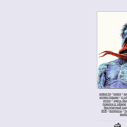
новости
/
книги
/
ш
иллюстрации
/
о с
итого
/
здесь бы
помехи в эфире
бесплатный сы
ЖЖ
/
вопросы
/
п
выб