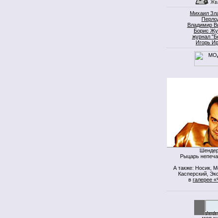
Михаил Зл
Перло
Владимир В
Борис Жу
журнал "Б
Игорь И
Шендер
Рыцарь непеча
А также: Носик, 
Касперский, Экс
в
галерее «
моя к