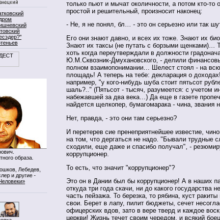
только пьют и мычат околичности, а потом кто-то 
простой и решительный, произносит наконец:
атковский
дром
- Не, я не понял, бл… - это он серьезно или так ш
ишневский
товский
есэдер?"
Его они знают давно, и всех их тоже. Знают их би
ртеньев
Знают их таксы (не путать с борзыми щенками)… Т
хоть когда переутверждали в должности градонач
Ю.М.Сквозник-Дмухановского, - делили финансовы
полном взаимопонимании… Шелест стоял - на вс
площадь! А теперь на тебе: декларация о доходах!
например, "у кого-нибудь шуба стоит пятьсот рубл
шаль?.." (Пятьсот - тысяч, разумеется: с учетом 
набежавшей за два века…) Да еще в газете пропеч
найдется щелкопер, бумагомарака - чина, звания
Нет, правда, - это они там серьезно?
И перетерев сие пренеприятнейшее известие, чино
на том, что дергаться не надо. "Бывали трудные с
сходили, еще даже и спасибо получал", - резюмир
ович.
коррупционер.
тного образа.
То есть, что значит "коррупционер"?
Мошков, Лебедев,
лер и другие -
Это он в Дании был бы коррупционер! А в наших п
Человеки»
откуда три года скачи, ни до какого государства н
часть пейзажа. То березка, то рябина, куст ракит
свои. Берет в лапу, пилит бюджеты, сечет несогла
офицерских вдов, зато в вере тверд и каждое вос
церкви! Жизнь течет своим чередом, и всякий боец
нопка