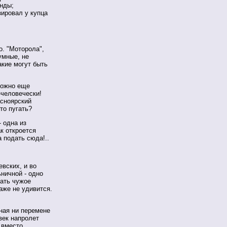
нды;
зировал у купца
. "Моторола",
умные, не
акие могут быть
можно еще
-человечески!
асноярский
то пугать?
 одна из
к откроется
а подать сюда!..
евских, и во
ничной - одно
тать чужое
аже не удивится.
ная ни перемене
век напролет
 вместо