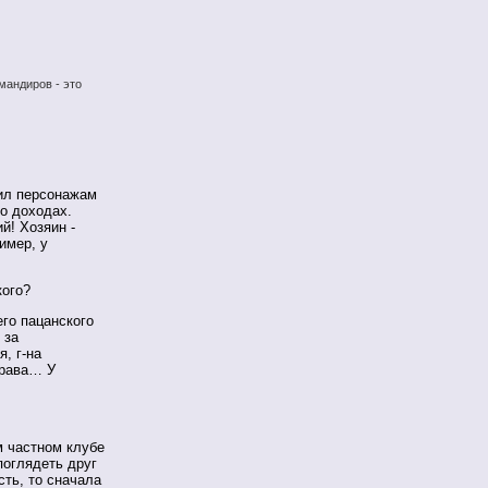
мандиров - это
жил персонажам
 о доходах.
й! Хозяин -
имер, у
кого?
его пацанского
 за
, г-на
драва… У
м частном клубе
поглядеть друг
сть, то сначала