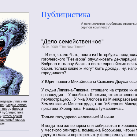
Публицистика
А если хочется поубивать отцов-ко
эдипов комплекс?
"Дело семейственное"
20.04.2009 "The New Times"
…И вот, стало быть, некто из Петербурга предло
гоголевского "Ревизора" опубликовать декларации
Взбрела в голову блажь в свете европейских веяни
барин, только какие ж могут быть доходы, ну, напр
городничего?
У Юрия нашего Михайловича Сквозник-Дмухановс
У судьи Ляпкина-Тяпкина, стоящего на страже ихн
правосудия… У особиста Шпекина, ответственного
перлюстрацию… У г-на Хлопова из Минобразования
ендевры
/
письма
Земляники из Минсоцтруда, г-на Гибнера из Минз
ебе
/
медиа-архив
пристава Уховертова, Рашида Гумаровича…
л ссср
/
форум
/
публицистика
р
/
итого-архив
Только государево жалование! И ни-ни.
лавленый сырок
оры
И когда тем же вечером они собираются в хороше
у местного олигарха, помещика Коробкина, чтобы 
другу в глаза и перетереть эту федеральную ново