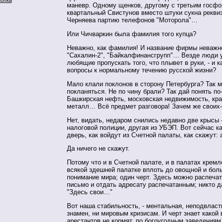
маневр. Одному щенков, другому с третьим госфо
квартальный Свистунов вместо штуки сукна рекви
Черняева партию телефонов "Моторола"…
Или Чичваркин была фамилия того купца?
Неважно, как фамилия! И название фирмы неважно
"Сахалин-2", "Байкалфинансгрупп"… Везде люди 
любящие пропускать того, что плывет в руки, - и к
вопросы к нормальному течению русской жизни?
Мало клали поклонов в сторону Петербурга? Так 
покланяться. Не по чину брали? Так дай понять по
Башкирская нефть, московская недвижимость, кр
металл… Всё предмет разговора! Зачем же своих-
Нет, видать, недаром снились недавно две крысы -
налоговой полиции, другая из УБЭП. Вот сейчас ка
дверь, как войдут из Счетной палаты, как скажут: 
Да ничего не скажут.
Потому что и в Счетной палате, и в палатах кремл
всякой здешней палатке вплоть до овощной и боль
понимание мира; один черт. Здесь можно распеча
письмо и отдать адресату распечатанным; никто д
"Здесь свои…"
Вот наша стабильность, - ментальная, неподвласт
знамен, ни мировым кризисам. И черт знает какой 
арестантов не кормят, по богоугодным заведениям