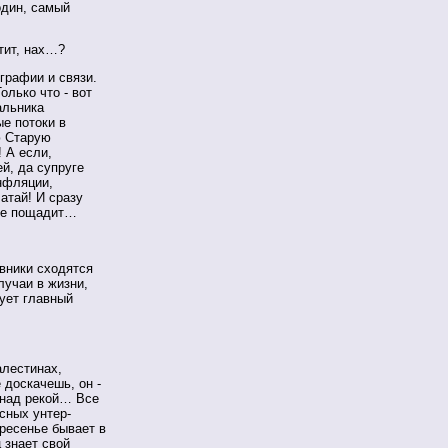
один, самый
утит, нах…?
ографии и связи.
олько что - вот
альника
е потоки в
ю Старую
 А если,
ей, да супруге
инфляции,
атай! И сразу
 не пощадит…
вники сходятся
лучаи в жизни,
ует главный
алестинах,
е доскачешь, он -
ы над рекой… Все
сных унтер-
кресенье бывает в
 знает свой