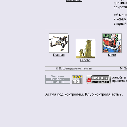
критико
секрета
«У меня
к концу
видный 
Главная
Книги
О себе
© В. Шендерович, тексты
М. З
жалобы и 
принимаю
Астма под контролем
,
Клуб контроля астмы
.