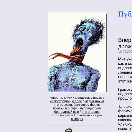
Пуб
Впер
дрож
16.04.20
Мне уж
как в 
андроп
Ленинск
поперли
этот ж
Грамот
подрас
новости
/
книги
/
шендевры
/
письма
прошло
иллюстрации
/
о себе
/
медиа-архив
итого
/
здесь был ссср
/
форум
Та сама
помехи в эфире
/
публицистика
формул
бесплатный сыр
/
итого-архив
кармане
ЖЖ
/
вопросы
/
плавленый сырок
выборы
сказала
улыбнул
вместе 