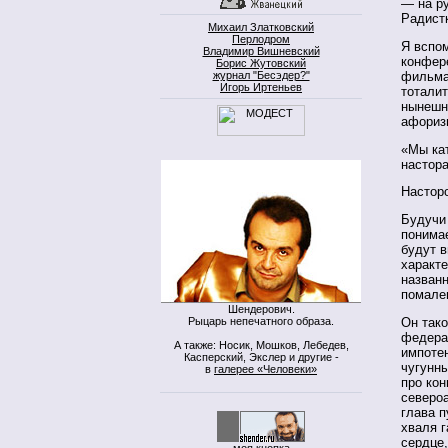
— на ру
Радист
Михаил Златковский
Перлодром
Я вспом
Владимир Вишневский
конфер
Борис Жутовский
журнал "Бесэдер?"
фильма
Игорь Иртеньев
тоталит
нынешн
афориз
«Мы ка
настор
Настор
Будучи
понимае
будут в
характе
названн
помале
Шендерович.
Рыцарь непечатного образа.
Он тако
федера
А также: Носик, Мошков, Лебедев,
импоте
Касперский, Экслер и другие -
чугунн
в
галерее «Человеки»
про ко
северо
глава п
хваля г
сердце,
моя кнопка