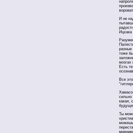
напроле
произво
ворова
И не на
пытавше
радост
Ицхака 
Разумее
Палести
разные 
тоже б
заложн
мозгах 
Есть те
осознав
Все это
"гитле
Хамасо
сильно 
какая, 
будуще
Ты мож
христиа
можешь 
перест
мнению