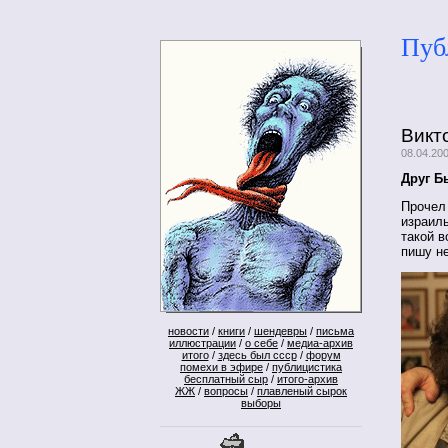
Пуб
Викт
08.04.20
Друг Б
Прочел 
израиль
такой в
пишу не
новости
/
книги
/
шендевры
/
письма
иллюстрации
/
о себе
/
медиа-архив
итого
/
здесь был ссср
/
форум
помехи в эфире
/
публицистика
бесплатный сыр
/
итого-архив
ЖЖ
/
вопросы
/
плавленый сырок
выборы