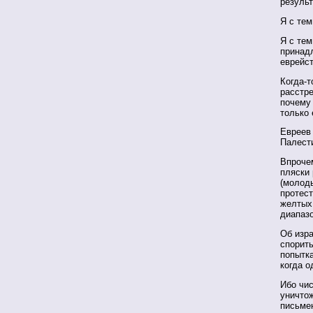
результ
Я с тем
Я с тем
принадл
еврейст
Когда-т
расстре
почему 
только
Евреев 
Палести
Впрочем
пляски 
(молоды
протест
желтых
диапазо
Об изр
спорить
попытка
когда о
Ибо чис
уничто
письме