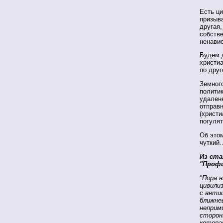
Есть ц
призыв
другая,
собстве
ненави
Будем д
христиа
по друг
Земного
политик
удаленн
отправн
(христи
погулят
Об этом
чуткий
Из ста
"Профи
"Пора 
цивилиз
с анти
ближне
неприм
сторон
котора