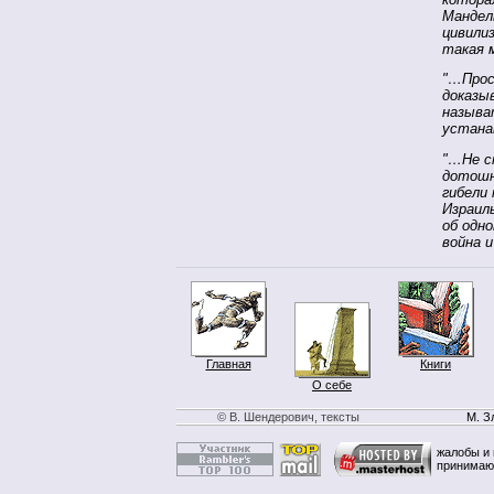
Мандел
цивили
такая 
"…Прос
доказы
называ
устана
"…Не с
дотошн
гибели
Израил
об одн
война 
Главная
Книги
О себе
© В. Шендерович, тексты
М. З
жалобы и 
принимаю