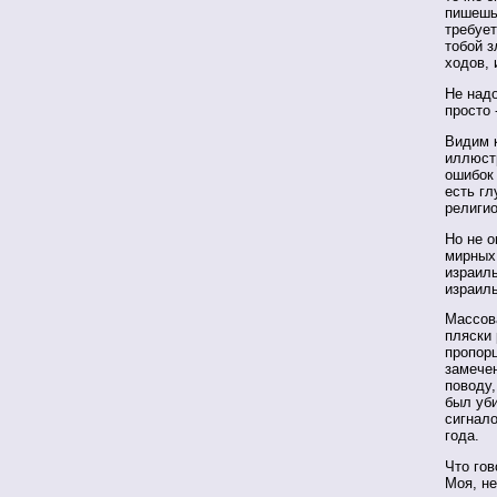
пишешь 
требует
тобой з
ходов, 
Не надо
просто 
Видим к
иллюстр
ошибок 
есть гл
религио
Но не о
мирных
израил
израиль
Массов
пляски 
пропорц
замече
поводу,
был уби
сигнал
года.
Что гов
Моя, не