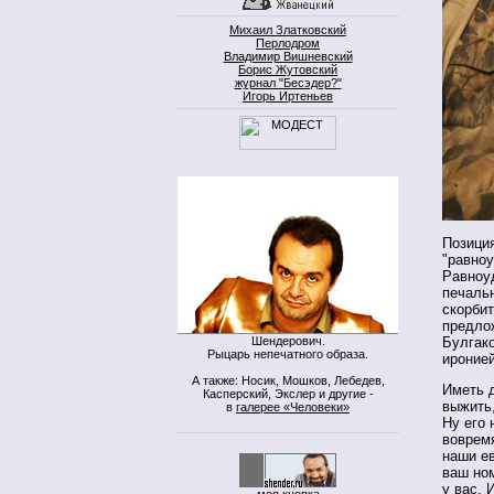
Михаил Златковский
Перлодром
Владимир Вишневский
Борис Жутовский
журнал "Бесэдер?"
Игорь Иртеньев
Позици
"равноу
Равноуд
печальн
скорбит
предло
Шендерович.
Булгако
Рыцарь непечатного образа.
ироние
А также: Носик, Мошков, Лебедев,
Иметь 
Касперский, Экслер и другие -
выжить,
в
галерее «Человеки»
Ну его 
воврем
наши ев
ваш ном
у вас, 
моя кнопка