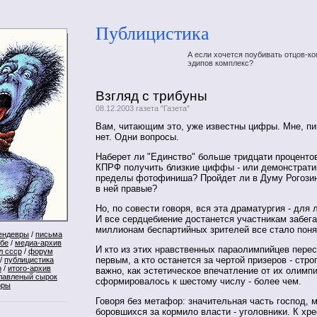
Публицистика
А если хочется поубивать отцов-ко
эдипов комплекс?
Взгляд с трибуны
08.12.2003 газета "Газета"
Вам, читающим это, уже известны цифры. Мне, п
нет. Одни вопросы.
Наберет ли "Единство" больше тридцати проценто
КПРФ получить близкие циффы - или демонстрати
пределы фотофиниша? Пройдет ли в Думу Рогозин
в ней правые?
Но, по совести говоря, вся эта драматургия - для
И все сердцебиение достанется участникам забега
миллионам беспартийных зрителей все стало поня
ендевры
/
письма
ебе
/
медиа-архив
И кто из этих нравственных параолимпийцев перес
л ссср
/
форум
первым, а кто останется за чертой призеров - строг
/
публицистика
р
/
итого-архив
важно, как эстетическое впечатление от их олимп
лавленый сырок
сформировалось к шестому числу - более чем.
оры
Говоря без метафор: значительная часть господ, 
боровшихся за кормило власти - уголовники. К хр