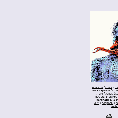
новости
/
книги
/
ш
иллюстрации
/
о с
итого
/
здесь бы
помехи в эфире
бесплатный сы
ЖЖ
/
вопросы
/
п
выб