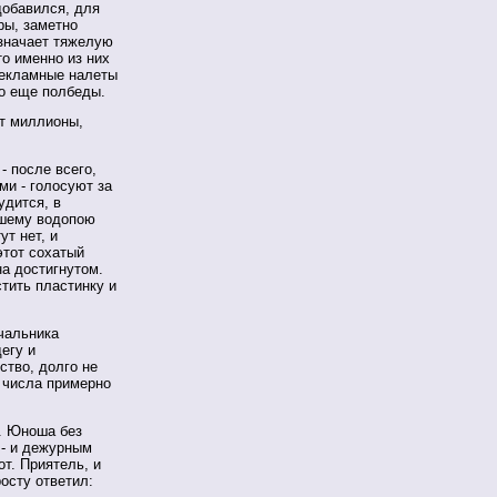
добавился, для
ры, заметно
значает тяжелую
то именно из них
рекламные налеты
то еще полбеды.
ют миллионы,
- после всего,
ми - голосуют за
удится, в
хшему водопою
ут нет, и
этот сохатый
на достигнутом.
стить пластинку и
чальника
егу и
ство, долго не
 числа примерно
. Юноша без
 - и дежурным
т. Приятель, и
осту ответил: