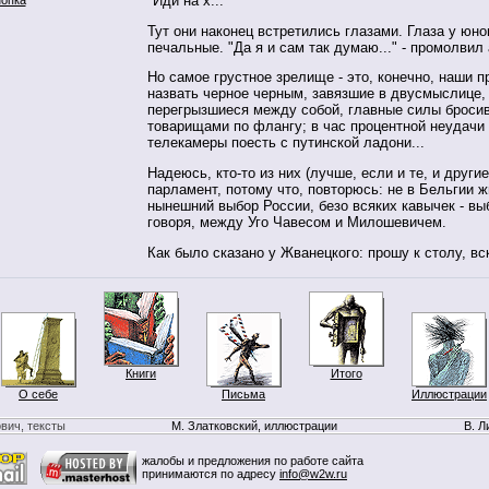
"Иди на х..."
Тут они наконец встретились глазами. Глаза у юн
печальные. "Да я и сам так думаю..." - промолвил 
Но самое грустное зрелище - это, конечно, наши 
назвать черное черным, завязшие в двусмыслице, 
перегрызшиеся между собой, главные силы бросив
товарищами по флангу; в час процентной неудачи
телекамеры поесть с путинской ладони...
Надеюсь, кто-то из них (лучше, если и те, и другие
парламент, потому что, повторюсь: не в Бельгии ж
нынешний выбор России, безо всяких кавычек - вы
говоря, между Уго Чавесом и Милошевичем.
Как было сказано у Жванецкого: прошу к столу, вс
Книги
Итого
О себе
Письма
Иллюстрации
вич, тексты
М. Златковский, иллюстрации
В. Л
жалобы и предложения по работе сайта
принимаются по адресу
info@w2w.ru