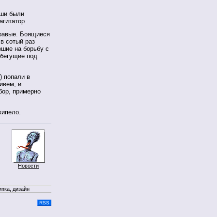
оши были
агитатор.
правые. Боящиеся
в сотый раз
шие на борьбу с
 бегущие под
) попали в
ивем, и
бор, примерно
кипело.
Новости
ипка, дизайн
RSS