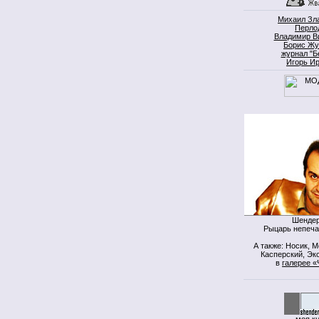
Михаил Зл
Перло
Владимир В
Борис Жу
журнал "Б
Игорь И
Шендер
Рыцарь непеча
А также: Носик, 
Касперский, Экс
в
галерее «
моя к