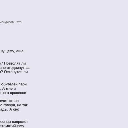
мандиров - это
ишущему, еще
в? Позволят ли
вно отодвинут за
? Останутся ли
 любителей пари.
. А мне и
тно в процессе.
ечет створ
о говоря, не так
иады. А оно
месяцы напролет
естоматийному