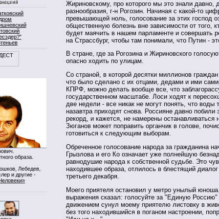
Жириновскому, про которого мы это знали давно, 
разнообразия, г-н Рогозин. Начиная с какой-то циф
атковский
превышающей ноль, голосование за этих господ о
дром
общественную болезнь вне зависимости от того, к
ишневский
товский
будет маячить в нашем парламенте и совершать 
есэдер?"
на Страссбург, чтобы там понимали, что Путин - э
ртеньев
В стране, где за Рогозина и Жириновского голосу
опасно ходить по улицам.
Со страной, в которой десятки миллионов граждан 
что было сделано с их отцами, дедами и ими сами
КПРФ, можно делать вообще все, что заблагорасс
государственном масштабе. Лоси ходят к пересо
две недели - все никак не могут понять, что воды т
назавтра приходят снова. Россияне давно побили 
рекорд, и кажется, не намерены останавливаться 
Зюганов может поправить органчик в голове, почи
готовиться к следующим выборам.
Обреченное голосование народа за гражданина на
ович.
Грызлова и его Ко означает уже полнейшую безнад
тного образа.
равнодушие народа к собственной судьбе. Это чув
находившее образа, отлилось в блестящий диалог
Мошков, Лебедев,
лер и другие -
третьего декабря.
Человеки»
Моего приятеля остановил у метро унылый юноша
выражения сказал: голосуйте за "Единую Россию"
движением сунул моему приятелю листовку в живо
без того находившийся в поганом настроении, попр
нопка