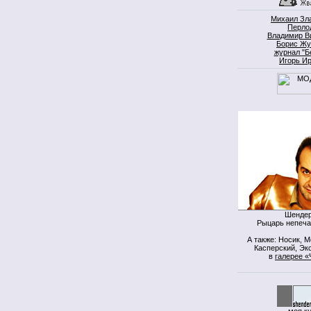
Михаил Зл
Перло
Владимир В
Борис Жу
журнал "Б
Игорь И
Шендер
Рыцарь непеча
А также: Носик, 
Касперский, Экс
в
галерее «
моя к