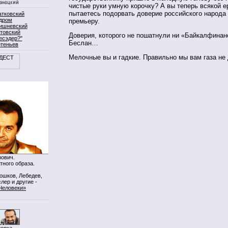
чистые руки умную корочку? А вы теперь всякой 
пытаетесь подорвать доверие российского народа
атковский
дром
премьеру.
ишневский
товский
Доверия, которого не пошатнули ни «Байкалфинан
есэдер?"
Беслан…
ртеньев
Мелочные вы и гадкие. Правильно мы вам газа не
ович.
тного образа.
Мошков, Лебедев,
лер и другие -
Человеки»
нопка