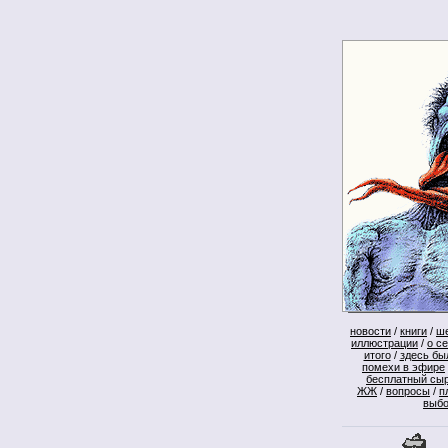
новости
/
книги
/
ш
иллюстрации
/
о с
итого
/
здесь бы
помехи в эфире
бесплатный сы
ЖЖ
/
вопросы
/
п
выб