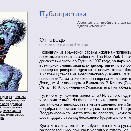
Публицистика
А если хочется поубивать отцов-ко
эдипов комплекс?
Отповедь
07.02.2009 "Ежедневный журнал"
Позвонили из вражеской страны Украина - попроси
прокомментировать сообщение The New York Times
доблестный премьер Путин в 1997 году, за пару ча
всемирной славы, защищая диссертацию по вопро
природных ресурсов, дружески позаимствовал без
16 страниц текста из американского учебника 1978
названием “Стратегическое планирование и полити
Дэвидом И. Клиландом и Вильямом Р. Кингом (David
William R. King), учеными Университета Питтсбурга
Ну, и чего тут комментировать-то? Из-за чего под
ендевры
/
письма
чем шумите вы?.. На фоне всего, что плохо лежал
ебе
/
медиа-архив
л ссср
/
форум
Балтийского пароходства в лихие девяностые и б
/
публицистика
подобрано и припрятано государственником Влад
р
/
итого-архив
Владимировичем, чисто чтоб не пропало, - какие-т
лавленый сырок
шестнадцать страниц бесхозного бусурманского те
оры
Хуже, что ли, стало в Питтсбурге оттого, что русс
государственнику пришло в холодную голову без н