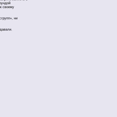
ерундой
 к своему
сгрупп», ни
 давали.