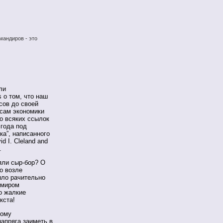
мандиров - это
ли
 о том, что наш
сов до своей
сам экономики
о всяких ссылок
 года под
ка”, написанного
 I. Cleland and
.
няли сыр-бор? О
о возле
ыло рачительно
имиром
о жалкие
кста!
кому
апряга заиметь в