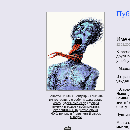
Пуб
Имен
12.01.20
Второго
друга 
улыбнул
- Мороз
И я рас
увидев 
…Странн
Ясное д
новости
/
книги
/
шендевры
/
письма
немцы… 
иллюстрации
/
о себе
/
медиа-архив
знать? 
итого
/
здесь был ссср
/
форум
факту..
помехи в эфире
/
публицистика
бесплатный сыр
/
итого-архив
ЖЖ
/
вопросы
/
плавленый сырок
Пушкин
выборы
Мы гово
мысли, 