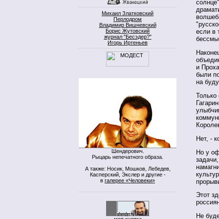
солнце"
драмати
Михаил Златковский
волшебн
Перлодром
"русско
Владимир Вишневский
Борис Жутовский
если в 
журнал "Бесэдер?"
бессмы
Игорь Иртеньев
Наконец
объеди
и Прох
были п
на буду
Только 
Гагарин
улыбчив
коммуни
Короле
Нет, - 
Шендерович.
Но у о
Рыцарь непечатного образа.
задачи,
намагн
А также: Носик, Мошков, Лебедев,
культур
Касперский, Экслер и другие -
в
галерее «Человеки»
прорыв
Этот зд
россиян
Не буде
моя кнопка