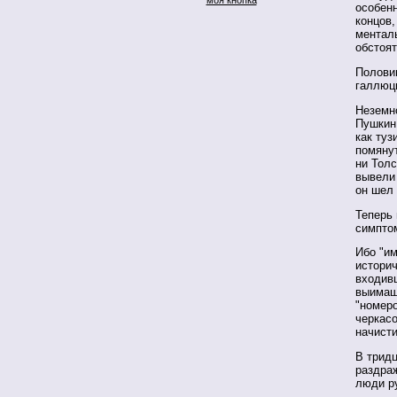
особенн
концов,
ментал
обстоят
Полови
галлюци
Неземно
Пушкин,
как ту
помянут
ни Толс
вывели
он шел 
Теперь 
симпто
Ибо "и
историч
входивш
выимаша
"номеро
черкасо
начист
В трид
раздраж
люди р