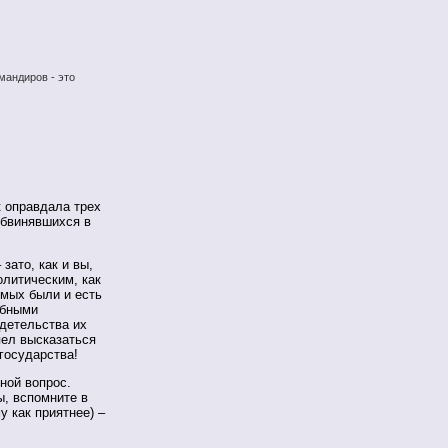
мандиров - это
 оправдала трех
обвинявшихся в
зато, как и вы,
олитическим, как
имых были и есть
ебными
идетельства их
пел высказаться
государства!
ной вопрос.
, вспомните в
 как приятнее) –