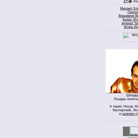
Михаил Зл
Перло
Владимир В
Борис Жу
журнал "Б
Игорь И
Шендер
Рыцарь непеча
А также: Носик, 
Касперский, Экс
в
галерее «
моя к