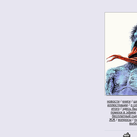
новости
/
книги
/
ш
иллюстрации
/
о с
итого
/
здесь бы
помехи в эфире
бесплатный сы
ЖЖ
/
вопросы
/
п
выб