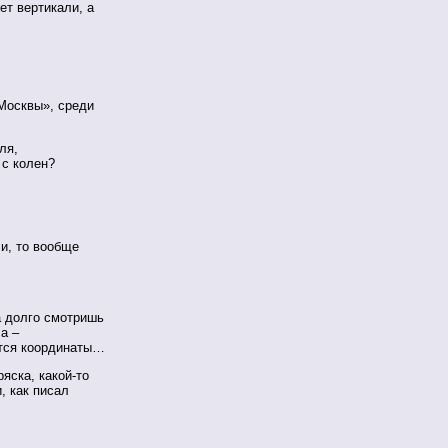
ет вертикали, а
Москвы», среди
ля,
 с колен?
и, то вообще
а долго смотришь
 а –
ются координаты…
яска, какой-то
, как писал