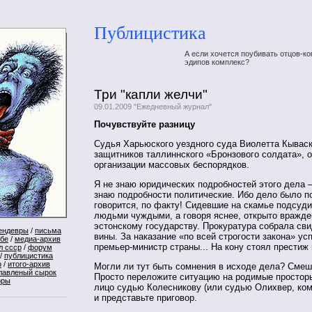
Публицистика
А если хочется поубивать отцов-ко
эдипов комплекс?
Три "капли желчи"
09.01.2009 "Ежедневный журнал"
Почувствуйте разницу
Судья Харьюского уездного суда Виолетта Кываск
защитников таллиннского «Бронзового солдата», 
организации массовых беспорядков.
Я не знаю юридических подробностей этого дела – 
знаю подробности политические. Ибо дело было п
говорится, по факту! Сидевшие на скамье подсуд
людьми чуждыми, а говоря яснее, открыто вражд
эстонскому государству. Прокуратура собрала св
ендевры
/
письма
вины. За наказание «по всей строгости закона» ус
ебе
/
медиа-архив
премьер-министр страны... На кону стоял престиж 
л ссср
/
форум
/
публицистика
р
/
итого-архив
Могли ли тут быть сомнения в исходе дела? Смеш
лавленый сырок
Просто переложите ситуацию на родимые просторы
оры
лицо судью Колесникову (или судью Олихвер, кому
и представьте приговор.