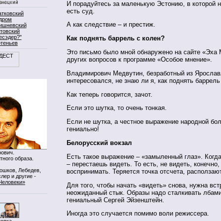
И порадуйтесь за маленькую Эстонию, в которой н
есть суд.
атковский
дром
А как следствие – и престиж.
ишневский
товский
есэдер?"
Как поднять баррель с колен?
ртеньев
Это письмо было мной обнаружено на сайте «Эха 
других вопросов к программе «Особое мнение».
Владимирович Медвутин, безработный из Ярослав
интересовался, не знаю ли я, как поднять баррель
Как теперь говорится, зачот.
Если это шутка, то очень тонкая.
Если не шутка, а честное выражение народной бол
гениально!
Белорусский вокзал
ович.
Есть такое выражение – «замыленный глаз». Когд
тного образа.
– перестаешь видеть. То есть, не видеть, конечно,
Мошков, Лебедев,
воспринимать. Теряется точка отсчета, располза
лер и другие -
Человеки»
Для того, чтобы начать «видеть» снова, нужна встр
неожиданный стык. Образы надо сталкивать лбами
гениальный Сергей Эйзенштейн.
Иногда это случается помимо воли режиссера.
нопка