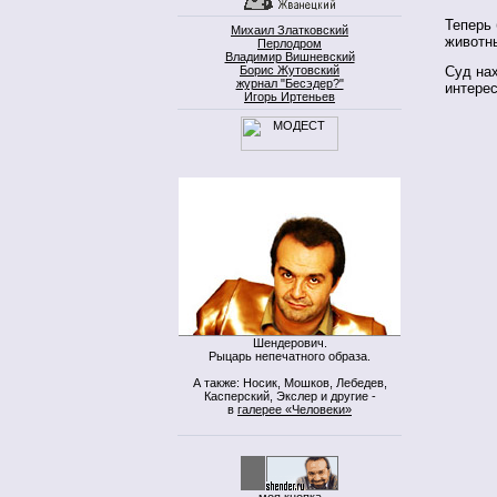
Теперь
Михаил Златковский
животн
Перлодром
Владимир Вишневский
Борис Жутовский
Суд нах
журнал "Бесэдер?"
интерес
Игорь Иртеньев
Шендерович.
Рыцарь непечатного образа.
А также: Носик, Мошков, Лебедев,
Касперский, Экслер и другие -
в
галерее «Человеки»
моя кнопка