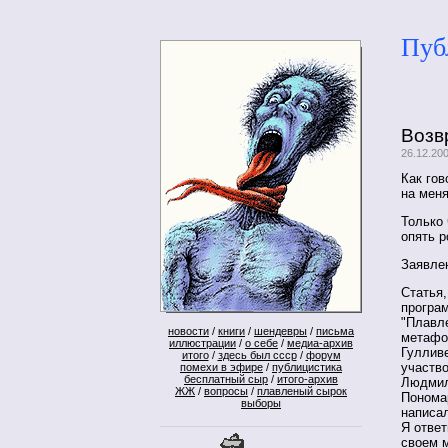
Пуб
Возв
26.12.20
Как гов
на меня
Только 
опять р
Заявлен
Статья,
програм
"Плавле
новости
/
книги
/
шендевры
/
письма
метафор
иллюстрации
/
о себе
/
медиа-архив
Гулливе
итого
/
здесь был ссср
/
форум
участво
помехи в эфире
/
публицистика
бесплатный сыр
/
итого-архив
Людмил
ЖЖ
/
вопросы
/
плавленый сырок
Пономар
выборы
написал
Я ответ
своем 