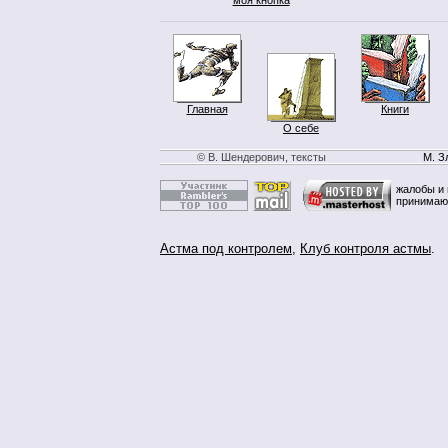
Главная
Книги
О себе
© В. Шендерович, тексты
М. З
жалобы и 
принимаю
Астма под контролем
,
Клуб контроля астмы
.