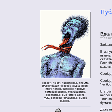
Пуб
Вдал
26.12.20
Забавно
В мину
вышла 
сказать
Россий
кажется
Свобод
Свободн
новости
/
книги
/
шендевры
/
письма
"ни бог
иллюстрации
/
о себе
/
медиа-архив
итого
/
здесь был ссср
/
форум
В этом 
помехи в эфире
/
публицистика
непрос
бесплатный сыр
/
итого-архив
ЖЖ
/
вопросы
/
плавленый сырок
- вне з
выборы
бумажк
Даже и