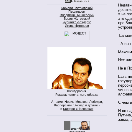
Недавн
Михаил Златковский
десятис
Перлодром
я не пр
Владимир Вишневский
это оди
Борис Жутовский
журнал "Бесэдер?"
про Зо
Игорь Иртеньев
устроев
Так мо
- А вы 
Максим
Нет ни
Не в Пх
Есть п
государ
персона
чиновни
Шендерович.
алфав
Рыцарь непечатного образа.
А также: Носик, Мошков, Лебедев,
С чем и
Касперский, Экслер и другие -
в
галерее «Человеки»
И не на
Путина,
запах, а
моя кнопка