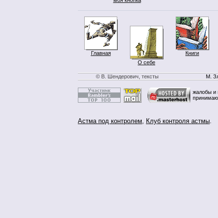
Главная
Книги
О себе
© В. Шендерович, тексты
М. З
жалобы и 
принимаю
Астма под контролем
,
Клуб контроля астмы
.