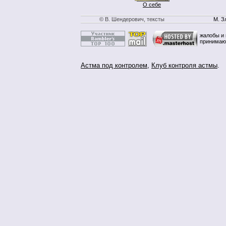
О себе
© В. Шендерович, тексты
М. З
жалобы и 
принимаю
Астма под контролем
,
Клуб контроля астмы
.