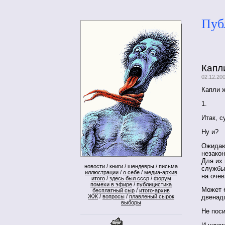
Пуб
Капл
02.12.20
Капли 
1.
Итак, с
Ну и?
Ожидают
незако
Для их
новости
/
книги
/
шендевры
/
письма
службы
иллюстрации
/
о себе
/
медиа-архив
на оче
итого
/
здесь был ссср
/
форум
помехи в эфире
/
публицистика
Может б
бесплатный сыр
/
итого-архив
ЖЖ
/
вопросы
/
плавленый сырок
двенад
выборы
Не пос