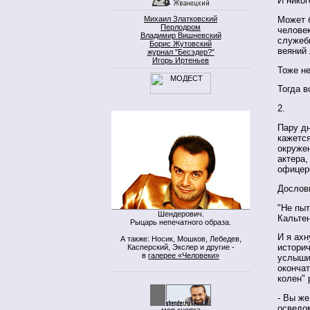
И никог
Михаил Златковский
Может 
Перлодром
челове
Владимир Вишневский
служебн
Борис Жутовский
веяний
журнал "Бесэдер?"
Игорь Иртеньев
Тоже н
Тогда в
2.
Пару дн
кажется
окружен
актера,
офицер
Дословн
"Не пыт
Шендерович.
Кальтен
Рыцарь непечатного образа.
И я ахн
А также: Носик, Мошков, Лебедев,
истори
Касперский, Экслер и другие -
в
галерее «Человеки»
услыши
окончат
колен"
- Вы же
осведо
моя кнопка