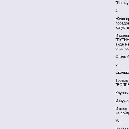
"Я хочу
4.
Жена пр
порадов
капустн
И мелен
"ПУТИН"
виде ме
опаснее
Стало б
5.
Сколько
Третью
"ВОПРЕ
Крупны
И муже
И жест 
не сойд
Ух!