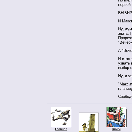
Но Мела
первой
ВЫБИР
И Макси
Ну, дум
знать. 
Прореза
"Вечерк
А "Вече
И стал 
узнать 
выбор 
Ну, и у
"Максим
планиру
Свободе
Главная
Книги