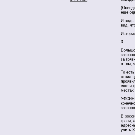
(Осведо
еще одн
И ведь 
вид, чт
История
3.
Большо
законно
за гряз
о том, 
То ест
стоил ц
проявил
еще и г
местах
УФСИН ж
конечно
законо
В росс
грани, 
адресн
учить Х