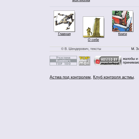
Главная
Книги
О себе
© В. Шендерович, тексты
М. З
жалобы и 
принимаю
Астма под контролем
,
Клуб контроля астмы
.