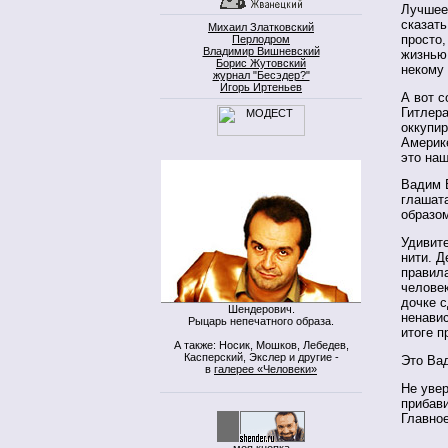
Лучшее
сказать
Михаил Златковский
просто,
Перлодром
Владимир Вишневский
жизнью 
Борис Жутовский
некому 
журнал "Бесэдер?"
Игорь Иртеньев
А вот с
Гитлера
оккупир
Америке
это наш
Вадим Е
глашата
образо
Удивит
нити. Д
правила
человек
дочке 
Шендерович.
ненавис
Рыцарь непечатного образа.
итоге п
А также: Носик, Мошков, Лебедев,
Касперский, Экслер и другие -
Это Вад
в
галерее «Человеки»
Не увер
прибави
Главное
моя кнопка