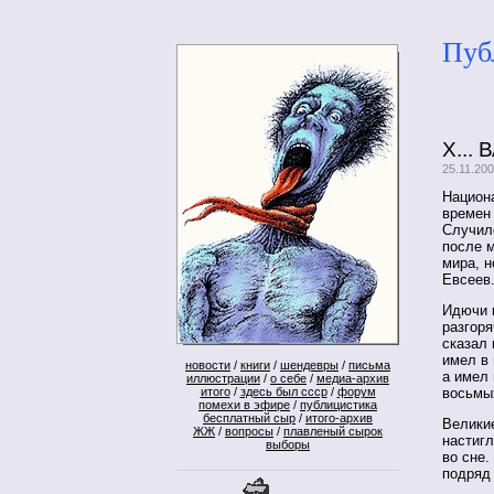
Пуб
Х... 
25.11.200
Национ
времен
Случил
после м
мира, н
Евсеев
Идючи 
разгоря
сказал 
имел в
новости
/
книги
/
шендевры
/
письма
а имел 
иллюстрации
/
о себе
/
медиа-архив
итого
/
здесь был ссср
/
форум
восьмы
помехи в эфире
/
публицистика
бесплатный сыр
/
итого-архив
Велики
ЖЖ
/
вопросы
/
плавленый сырок
настиг
выборы
во сне.
подряд