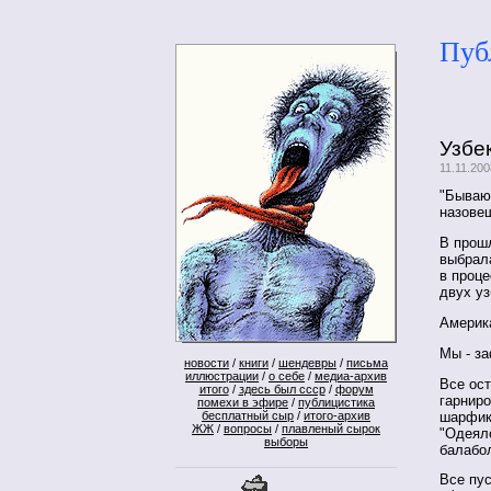
Пуб
Узбе
11.11.20
"Бывают
назовеш
В прош
выбрала
в проце
двух уз
Америк
Мы - за
новости
/
книги
/
шендевры
/
письма
иллюстрации
/
о себе
/
медиа-архив
Все ост
итого
/
здесь был ссср
/
форум
гарнир
помехи в эфире
/
публицистика
шарфика
бесплатный сыр
/
итого-архив
ЖЖ
/
вопросы
/
плавленый сырок
"Одеял
выборы
балабо
Все пус