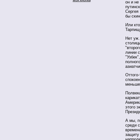
он и не
путинск
Сергея 
бы ски
Или кт
Тарпищ
Нет уж.
столиц
"второг
линии 
"Узбек"
полного
азиатчи
Оттого-
спокоен
меньше
Полвек
карикат
Америка
этого э
Презид
А мы, 
среди с
времена
защиту 
напроле