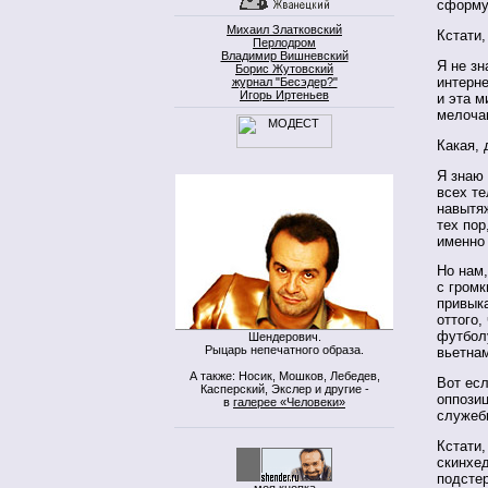
сформу
Михаил Златковский
Кстати,
Перлодром
Владимир Вишневский
Я не зн
Борис Жутовский
интерне
журнал "Бесэдер?"
Игорь Иртеньев
и эта м
мелоча
Какая, 
Я знаю 
всех те
навытяж
тех пор
именно
Но нам
с гром
привыка
оттого,
футболу
Шендерович.
Рыцарь непечатного образа.
вьетнам
А также: Носик, Мошков, Лебедев,
Вот есл
Касперский, Экслер и другие -
оппозиц
в
галерее «Человеки»
служеб
Кстати,
скинхед
подстер
моя кнопка