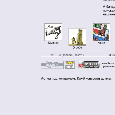
А банды
поисках
национ
Главная
Книги
О себе
© В. Шендерович, тексты
М. З
жалобы и 
принимаю
Астма под контролем
,
Клуб контроля астмы
.