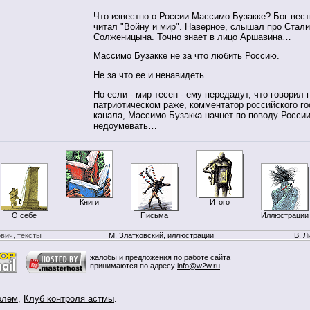
Что известно о России Массимо Бузакке? Бог вест
читал "Войну и мир". Наверное, слышал про Стали
Солженицына. Точно знает в лицо Аршавина…
Массимо Бузакке не за что любить Россию.
Не за что ее и ненавидеть.
Но если - мир тесен - ему передадут, что говорил п
патриотическом раже, комментатор российского г
канала, Массимо Бузакка начнет по поводу Росси
недоумевать…
Книги
Итого
О себе
Письма
Иллюстрации
вич, тексты
М. Златковский, иллюстрации
В. Л
жалобы и предложения по работе сайта
принимаются по адресу
info@w2w.ru
олем
,
Клуб контроля астмы
.