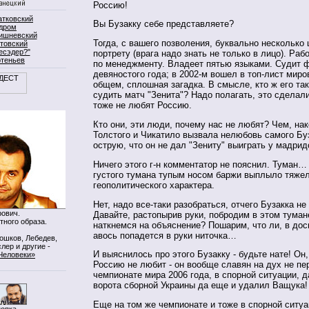
Россию!
атковский
Вы Бузакку себе представляете?
дром
ишневский
Тогда, с вашего позволения, буквально несколько 
товский
есэдер?"
портрету (врага надо знать не только в лицо). Раб
ртеньев
по менеджменту. Владеет пятью языками. Судит 
девяностого года; в 2002-м вошел в топ-лист ми
общем, сплошная загадка. В смысле, кто ж его та
судить матч "Зенита"? Надо полагать, это сделал
тоже не любят Россию.
Кто они, эти люди, почему нас не любят? Чем, нак
Толстого и Чикатило вызвала нелюбовь самого Буз
острую, что он не дал "Зениту" выиграть у мадрид
Ничего этого г-н комментатор не пояснил. Туман… 
густого тумана тупым носом баржи выплыло тяже
геополитического характера.
Нет, надо все-таки разобраться, отчего Бузакка н
ович.
Давайте, растопырив руки, побродим в этом тумане
тного образа.
наткнемся на объяснение? Пошарим, что ли, в дось
авось попадется в руки ниточка…
Мошков, Лебедев,
лер и другие -
И выяснилось про этого Бузакку - будьте нате! Он,
Человеки»
Россию не любит - он вообще славян на дух не пе
чемпионате мира 2006 года, в спорной ситуации, д
ворота сборной Украины да еще и удалил Ващука! 
Еще на том же чемпионате и тоже в спорной ситу
нопка