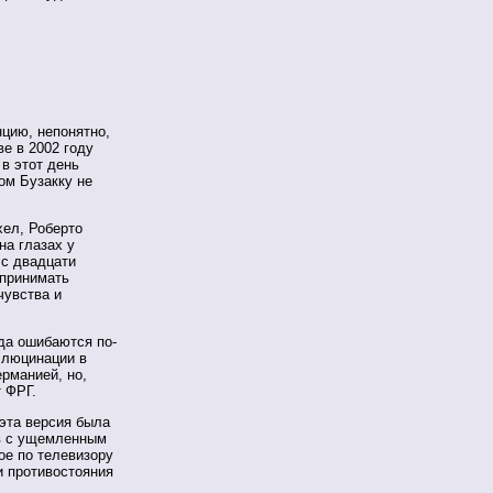
нцию, непонятно,
ве в 2002 году
в этот день
ом Бузакку не
ел, Роберто
на глазах у
с двадцати
 принимать
чувства и
да ошибаются по-
ллюцинации в
рманией, но,
т ФРГ.
 эта версия была
ов с ущемленным
ое по телевизору
и противостояния