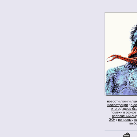
новости
/
книги
/
ш
иллюстрации
/
о с
итого
/
здесь бы
помехи в эфире
бесплатный сы
ЖЖ
/
вопросы
/
п
выб