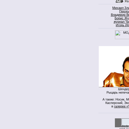
Михаил Зл
Перло
Владимир В
Борис Жу
журнал "Б
Игорь И
Шендер
Рыцарь непеча
А также: Носик, 
Касперский, Экс
в
галерее «
моя к