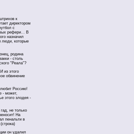
штрихов к
отает директором
футбол с
ровых рефери… В
кого назначил
и люди, которые
онец, родина
акки - столь
ского "Реала"?
И из этого
лое обвинение
е любит Россию!
 - может,
е этого злодея -
 гад, не только
реносит! На
ал пенальти в
(строка)
ации он удалил