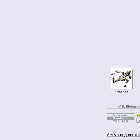
Главная
© В. Шендеро
Астма под контр