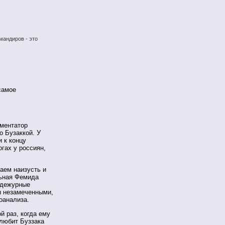
мандиров - это
самое
мментатор
 Бузаккой. У
 к концу
гах у россиян,
аем наизусть и
льная Фемида
И дежурные
ы незамеченными,
оанализа.
й раз, когда ему
 любит Буззака