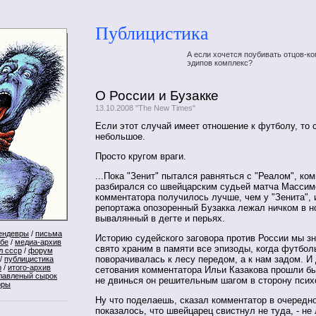
Публицистика
А если хочется поубивать отцов-ко
эдипов комплекс?
О России и Бузакке
13.10.2008 "The New Times"
Если этот случай имеет отношение к футболу, то 
небольшое.
Просто кругом враги.
...Пока "Зенит" пытался равняться с "Реалом", ко
разбирался со швейцарским судьей матча Массимо
комментатора получилось лучше, чем у "Зенита", и
репортажа опозоренный Бузакка лежал ничком в но
вывалянный в дегте и перьях.
ендевры
/
письма
Историю судейского заговора против России мы зн
ебе
/
медиа-архив
свято храним в памяти все эпизоды, когда футбо
л ссср
/
форум
поворачивалась к лесу передом, а к нам задом. 
/
публицистика
р
/
итого-архив
сетования комментатора Ильи Казакова прошли б
лавленый сырок
не двинься он решительным шагом в сторону псих
оры
Ну что поделаешь, сказал комментатор в очередно
показалось, что швейцарец свистнул не туда, - не