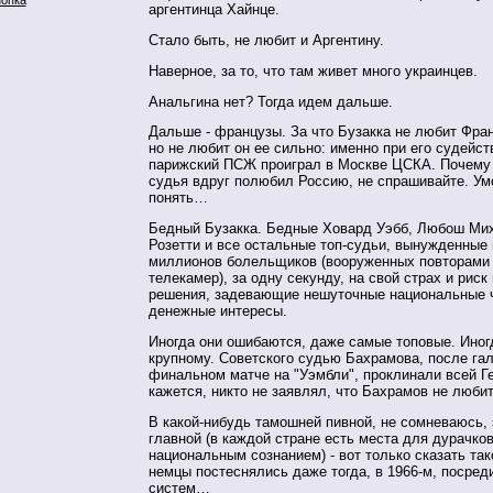
аргентинца Хайнце.
Стало быть, не любит и Аргентину.
Наверное, за то, что там живет много украинцев.
Анальгина нет? Тогда идем дальше.
Дальше - французы. За что Бузакка не любит Фра
но не любит он ее сильно: именно при его судейст
парижский ПСЖ проиграл в Москве ЦСКА. Почему 
судья вдруг полюбил Россию, не спрашивайте. Ум
понять…
Бедный Бузакка. Бедные Ховард Уэбб, Любош Мих
Розетти и все остальные топ-судьи, вынужденные 
миллионов болельщиков (вооруженных повторами 
телекамер), за одну секунду, на свой страх и риск
решения, задевающие нешуточные национальные 
денежные интересы.
Иногда они ошибаются, даже самые топовые. Иног
крупному. Советского судью Бахрамова, после га
финальном матче на "Уэмбли", проклинали всей Ге
кажется, никто не заявлял, что Бахрамов не люби
В какой-нибудь тамошней пивной, не сомневаюсь,
главной (в каждой стране есть места для дурачк
национальным сознанием) - вот только сказать так
немцы постеснялись даже тогда, в 1966-м, посред
систем…