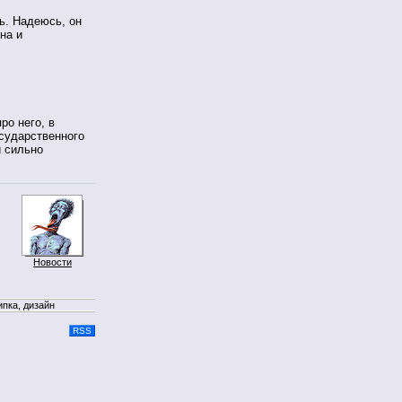
ь. Надеюсь, он
на и
ро него, в
осударственного
и сильно
Новости
ипка, дизайн
RSS