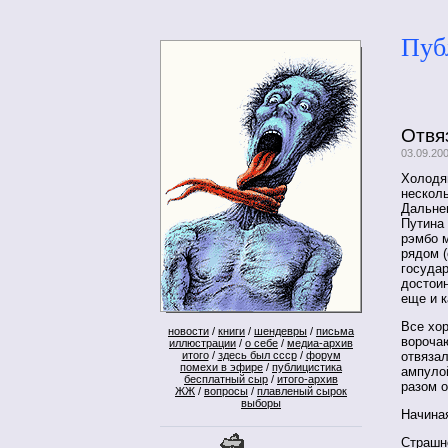
Пуб
Отвя
03.09.20
Холодя
несколь
Дальнем
Путина
рэмбо 
рядом (
государ
достои
еще и к
Все хор
новости
/
книги
/
шендевры
/
письма
ворочаю
иллюстрации
/
о себе
/
медиа-архив
итого
/
здесь был ссср
/
форум
отвязал
помехи в эфире
/
публицистика
ампулой
бесплатный сыр
/
итого-архив
разом о
ЖЖ
/
вопросы
/
плавленый сырок
выборы
Начина
Страшно