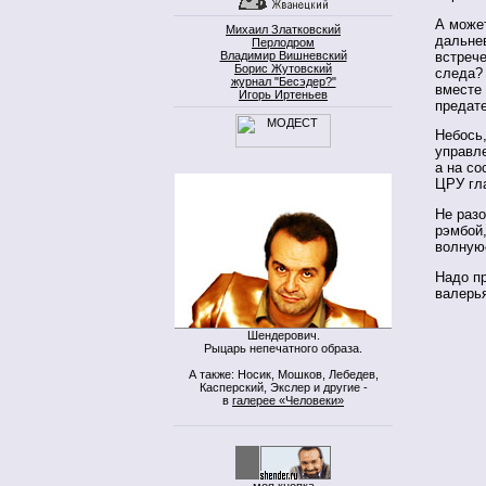
А может
Михаил Златковский
дальнев
Перлодром
встрече
Владимир Вишневский
Борис Жутовский
следа?
журнал "Бесэдер?"
вместе
Игорь Иртеньев
предат
Небось,
управле
а на со
ЦРУ гл
Не разо
рэмбой,
волнуюс
Надо пр
валерь
Шендерович.
Рыцарь непечатного образа.
А также: Носик, Мошков, Лебедев,
Касперский, Экслер и другие -
в
галерее «Человеки»
моя кнопка