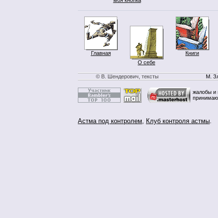
Главная
Книги
О себе
© В. Шендерович, тексты
М. З
жалобы и 
принимаю
Астма под контролем
,
Клуб контроля астмы
.