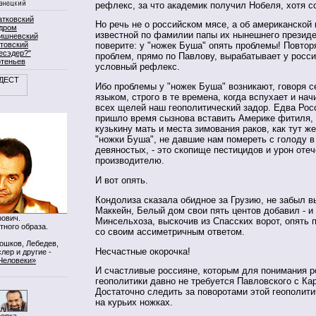
рефлекс, за что академик получил Нобеля, хотя с
атковский
Но речь не о российском мясе, а об американской 
дром
известной по фамилии папы их нынешнего презид
ишневский
товский
поверите: у "ножек Буша" опять проблемы! Повтор
есэдер?"
проблем, прямо по Павлову, вырабатывает у росс
ртеньев
условный рефлекс.
Ибо проблемы у "ножек Буша" возникают, говоря 
языком, строго в те времена, когда вспухает и нач
всех щелей наш геополитический задор. Едва Росс
пришло время сызнова вставить Америке фитиля, 
кузькину мать и места зимования раков, как тут ж
"ножки Буша", не давшие нам помереть с голоду в
девяностых, - это скопище пестицидов и урон оте
производителю.
И вот опять.
Кондолиза сказала обидное за Грузию, не забыл в
Маккейн, Белый дом свои пять центов добавил - и
ович.
Минсельхоза, выскочив из Спасских ворот, опять п
тного образа.
со своим ассиметричным ответом.
Мошков, Лебедев,
Несчастные окорочка!
лер и другие -
Человеки»
И счастливые россияне, которым для понимания 
геополитики давно не требуется Павловского с Ка
Достаточно следить за поворотами этой геополит
на курьих ножках.
нопка