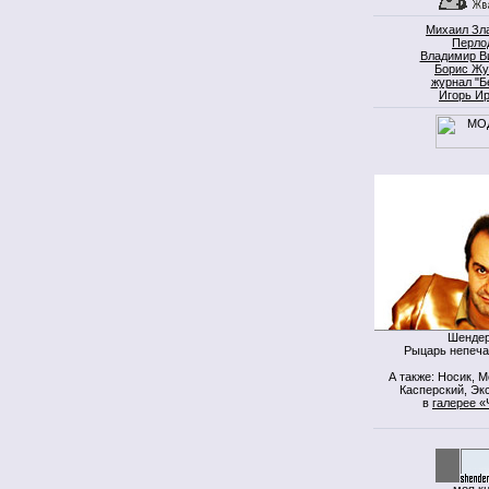
Михаил Зл
Перло
Владимир В
Борис Жу
журнал "Б
Игорь И
Шендер
Рыцарь непеча
А также: Носик, 
Касперский, Экс
в
галерее «
моя к