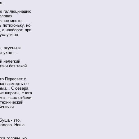
я.
ую галлюцинацию
головах
чное место -
ь потихоньку, но
 а наоборот, при
услуги по
, вкусны и
вспухнет…
й нелегкий
таки без такой
то Пересвет с
ко насмерть не
цами… С севера
ие шпроты, с юга
и - всех отбили!
 технический
Венички
Буша - это,
авлова. Наша
ся головы, но