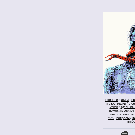
новости
/
книги
/
ш
иллюстрации
/
о с
итого
/
здесь бы
помехи в эфире
бесплатный сы
ЖЖ
/
вопросы
/
п
выб