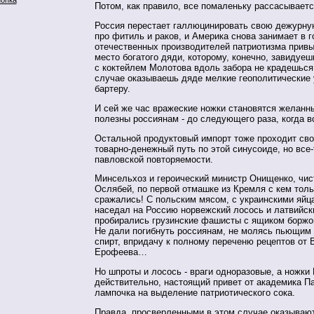
Потом, как правило, все помаленьку рассасываетс
Россия перестает галлюцинировать свою дежурн
про фитиль и раков, и Америка снова занимает в 
отечественных производителей патриотизма привы
место богатого дяди, которому, конечно, завидуеш
с коктейлем Молотова вдоль забора не крадешься,
случае оказываешь дяде мелкие геополитические 
бартеру.
И сей же час вражеские ножки становятся желанны
полезны россиянам - до следующего раза, когда 
Остальной продуктовый импорт тоже проходит сво
товарно-денежный путь по этой синусоиде, но все-
павловской повторяемости.
Минсельхоз и героический министр Онищенко, чис
Ослябей, по первой отмашке из Кремля с кем толь
сражались! С польским мясом, с украинскими яй
наседал на Россию норвежский лосось и латвийск
пробирались грузинские фашисты с ящиком боржом
Не дали погибнуть россиянам, не молясь пьющим
спирт, впридачу к полному переченю рецептов от 
Ерофеева…
Но шпроты и лосось - враги одноразовые, а ножки 
действительно, настоящий привет от академика П
лампочка на выделение патриотического сока.
Правда, просверленными в этом случае оказывают