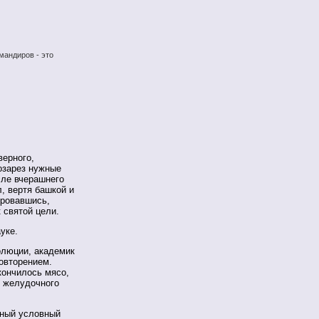
мандиров - это
верного,
озарез нужные
сле вчерашнего
, вертя башкой и
ировавшись,
 святой цели.
уке.
олюции, академик
повторением.
кончилось мясо,
 желудочного
жный условный