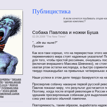
Публицистика
А если хочется поубивать отцов-ко
эдипов комплекс?
Собака Павлова и ножки Буша
02.09.2008 "The New Times"
"...где вы ныне?"
Пушкин
Как все-таки хорошо, что на перекрестках этого не
переменчивого мира стоят надежные указатели! П
для того, чтобы простой россиянин, очнувшись по
(включая вчерашнего Максима Шевченко), не стоял
хватая ртом остатки кислорода, а быстро сориент
твердо пошкандыбал на привычных четвереньках к
Наши успехи в этом деле твердо базируются на на
ендевры
/
письма
ебе
/
медиа-архив
Просверлив собачку накануне первой русской рев
л ссср
/
форум
Павлов показал миру, что результат достигается 
/
публицистика
р
/
итого-архив
Поэтому, когда после второй революции в России 
лавленый сырок
здешним просверленным собачкам для выделения
оры
сока уже хватало обычной лампочки.
Повторяемость, таким образом, выработала наде