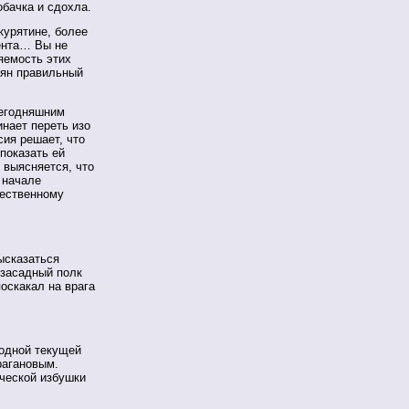
обачка и сдохла.
курятине, более
ента… Вы не
яемость этих
иян правильный
сегодняшним
инает переть изо
ия решает, что
показать ей
е выясняется, что
 начале
чественному
ысказаться
 засадный полк
оскакал на врага
родной текущей
рагановым.
ической избушки