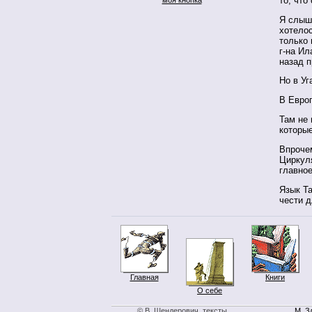
то, что
Я слыш
хотелос
только 
г-на И
назад п
Но в Уг
В Европ
Там не 
которы
Впроче
Циркул
главно
Язык Та
чести д
Главная
Книги
О себе
© В. Шендерович, тексты
М. З