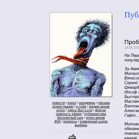
Пуб
Проб
19.06.20
На Пер
популя
За дев
Михаил
Вячесл
Сергей
Шевард
Иосиф 
Быстри
Маслач
новости
/
книги
/
шендевры
/
письма
Вахтан
иллюстрации
/
о себе
/
медиа-архив
итого
/
здесь был ссср
/
форум
Алекса
помехи в эфире
/
публицистика
Гафт… 
бесплатный сыр
/
итого-архив
ЖЖ
/
вопросы
/
плавленый сырок
Мотиви
выборы
обязан
такова
канале