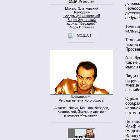
русско
чернос
Михаил Златковский
Перлодром
русско
Владимир Вишневский
ведуще
Борис Жутовский
журнал "Бесэдер?"
Телевид
Игорь Иртеньев
калмыц
Телеви
людей в
Просве
А из бу
Как не 
мысли 
Люди о
на рус
Многие 
английс
Шендерович.
Однако
Рыцарь непечатного образа.
сообра
испанск
А также: Носик, Мошков, Лебедев,
Касперский, Экслер и другие -
потом, 
в
галерее «Человеки»
Не зна
Ильф и 
(Надею
Илащук
моя кнопка