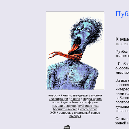
Пуб
К ма
16.06.20
Футбол 
коллект
- Я обр
обороты
миллио
За все
полнос
интере
ними на
новости
/
книги
/
шендевры
/
письма
набилос
иллюстрации
/
о себе
/
медиа-архив
полтора
итого
/
здесь был ссср
/
форум
помехи в эфире
/
публицистика
кучкова
бесплатный сыр
/
итого-архив
испанец
ЖЖ
/
вопросы
/
плавленый сырок
выборы
Осталь
женой и