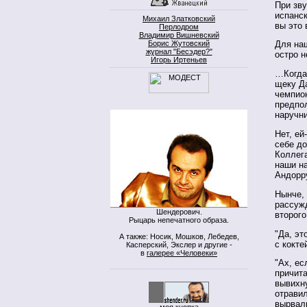
При зву
испанск
Михаил Златковский
вы это 
Перлодром
Владимир Вишневский
Борис Жутовский
Для на
журнал "Бесэдер?"
остро н
Игорь Иртеньев
…Когда
щеку Да
чемпион
предпол
наручни
Нет, ей
себе до
Коллега
наши н
Андорру
Нынче, 
рассужд
Шендерович.
второго
Рыцарь непечатного образа.
"Да, эт
А также: Носик, Мошков, Лебедев,
с кокте
Касперский, Экслер и другие -
в
галерее «Человеки»
"Ах, ес
причита
вывихну
отравил
вырвали
моя кнопка