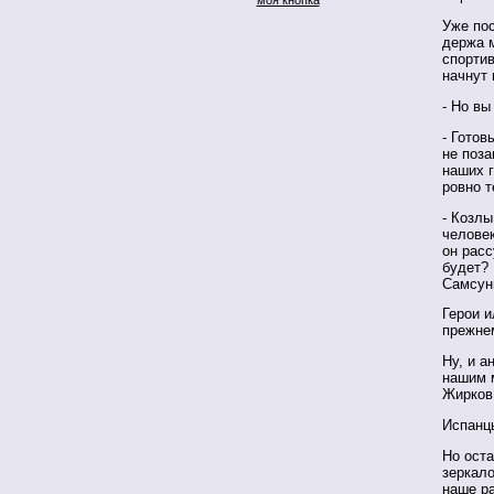
Уже пос
держа 
спортив
начнут 
- Но вы
- Гото
не поз
наших г
ровно т
- Козлы
человек
он расс
будет? 
Самсунг
Герои и
прежне
Ну, и а
нашим м
Жирков
Испанцы
Но оста
зеркал
наше ра