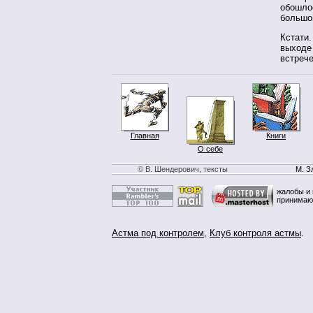
обошлос
большой
Кстати.
выходе 
встрече
Главная
Книги
О себе
© В. Шендерович, тексты
М. З
жалобы и 
принимаю
Астма под контролем
,
Клуб контроля астмы
.