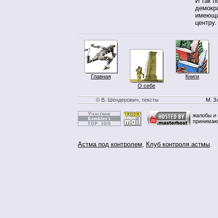
И так п
демокра
имеющи
центру.
Главная
Книги
О себе
© В. Шендерович, тексты
М. З
жалобы и 
принимаю
Астма под контролем
,
Клуб контроля астмы
.