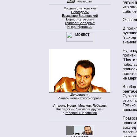
пятый п
что зде
Михаил Златковский
себе от
Перлодром
Владимир Вишневский
Борис Жутовский
Оказало
журнал "Бесэдер?"
Игорь Иртеньев
В полиг
рукопис
"находя
значени
Ну, ра
политич
"Почти
поболь
принос
политол
не марг
Вообще 
рентабе
Шендерович.
Сурковы
Рыцарь непечатного образа.
этого п
Только 
А также: Носик, Мошков, Лебедев,
Касперский, Экслер и другие -
времена
в
галерее «Человеки»
Правоз
правам 
вослед 
маргин
возможн
моя кнопка