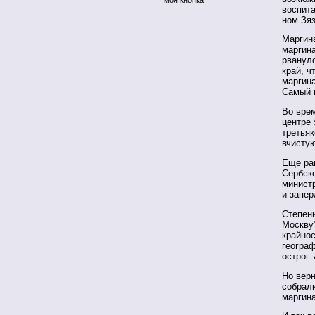
воспита
ном Зя
Маргин
маргин
рванулс
край, ч
маргин
Самый 
Во вре
центре
третьяк
вчисту
Еще ран
Сербско
минист
и запер
Степень
Москву
крайно
географ
острог
Но вер
собрал
маргин