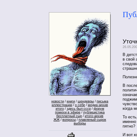
Пуб
Уточ
26.05.20
В детст
в свой 
следова
страшно
Полезно
В после
полити
означае
поджима
новости
/
книги
/
шендевры
/
письма
чувство
иллюстрации
/
о себе
/
медиа-архив
когда м
итого
/
здесь был ссср
/
форум
помехи в эфире
/
публицистика
бесплатный сыр
/
итого-архив
То есть
ЖЖ
/
вопросы
/
плавленый сырок
именно 
выборы
пятно?
И вот к