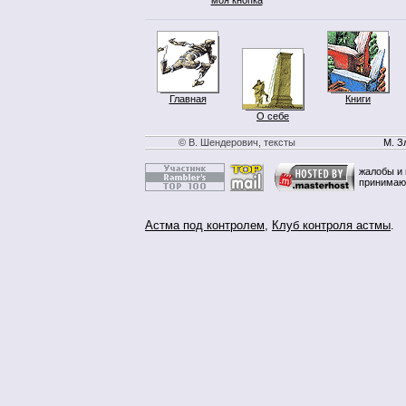
Главная
Книги
О себе
© В. Шендерович, тексты
М. З
жалобы и 
принимаю
Астма под контролем
,
Клуб контроля астмы
.