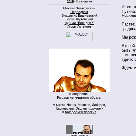
И вот, 
Михаил Златковский
Путина
Перлодром
Никола
Владимир Вишневский
Борис Жутовский
журнал "Бесэдер?"
Растет,
Игорь Иртеньев
градона
Мы рож
Второй
быть, 
компле
Где-то 
Ждем-с
Шендерович.
Рыцарь непечатного образа.
А также: Носик, Мошков, Лебедев,
Касперский, Экслер и другие -
в
галерее «Человеки»
моя кнопка