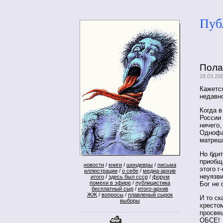
Пуб
Пола
28.03.20
Кажется
недавно
Когда в
России 
ничего,
Однофа
матреш
Но бди
приобщ
новости
/
книги
/
шендевры
/
письма
этого г
иллюстрации
/
о себе
/
медиа-архив
неуязви
итого
/
здесь был ссср
/
форум
помехи в эфире
/
публицистика
Бог не 
бесплатный сыр
/
итого-архив
ЖЖ
/
вопросы
/
плавленый сырок
И то с
выборы
хресто
просве
ОБСЕ!