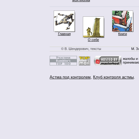
Главная
Книги
О себе
© В. Шендерович, тексты
М. З
жалобы и 
принимаю
Астма под контролем
,
Клуб контроля астмы
.