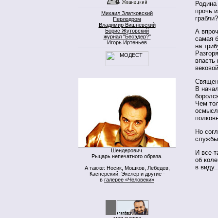
Родина 
прочь и
Михаил Златковский
грабли?
Перлодром
Владимир Вишневский
Борис Жутовский
А впро
журнал "Бесэдер?"
самая б
Игорь Иртеньев
на триб
Разгоря
впасть 
веково
Священн
В начал
боролся
Чем тол
осмысл
полков
Но согл
службы 
Шендерович.
И все-т
Рыцарь непечатного образа.
об коле
в виду..
А также: Носик, Мошков, Лебедев,
Касперский, Экслер и другие -
в
галерее «Человеки»
моя кнопка