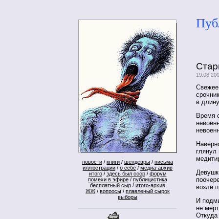
Пуб
Стар
19.08.200
Свежее
срочник
в длину
Время 
невоенн
невоенн
Наверно
глянул 
медитир
новости
/
книги
/
шендевры
/
письма
иллюстрации
/
о себе
/
медиа-архив
Девушки
итого
/
здесь был ссср
/
форум
поочер
помехи в эфире
/
публицистика
бесплатный сыр
/
итого-архив
возле 
ЖЖ
/
вопросы
/
плавленый сырок
выборы
И подмы
не мерт
Откуда 