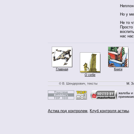
Неплох
Но у ме
Не то ч
Просто 
воспиты
нас на
Главная
Книги
О себе
© В. Шендерович, тексты
М. З
жалобы и 
принимаю
Астма под контролем
,
Клуб контроля астмы
.