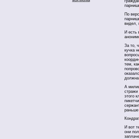
граждан
парниш
По верс
парнишк
видел, 
И есть 
аноним
За то, 
кучка н
вопрос
коорди
тем, ка
попрово
оказал
должна
А милиц
стражи
этого к
пикетчи
сержан
раньше 
Кондра
И вот т
они по
заплаче