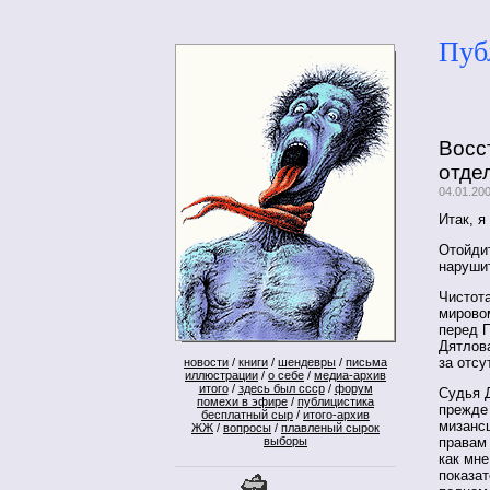
Пуб
Восс
отде
04.01.20
Итак, я
Отойдит
нарушит
Чистота
мирово
перед П
Дятлова
за отсу
новости
/
книги
/
шендевры
/
письма
иллюстрации
/
о себе
/
медиа-архив
итого
/
здесь был ссср
/
форум
Судья Д
помехи в эфире
/
публицистика
прежде 
бесплатный сыр
/
итого-архив
мизансц
ЖЖ
/
вопросы
/
плавленый сырок
правам 
выборы
как мне
показат