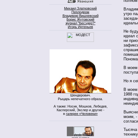
полном 
Михаил Златковский
Владими
Перлодром
утро па
Владимир Вишневский
заседа
Борис Жутовский
идеаль
журнал "Бесэдер?"
Игорь Иртеньев
Не буду
идеал с
ни прио
зафикси
спрашив
помешал
Понома
В моем
поступа
Но я се
В моем
1988 го
Шендерович.
индивид
Рыцарь непечатного образа.
неинди
А также: Носик, Мошков, Лебедев,
Касперский, Экслер и другие -
Выяснил
в
галерее «Человеки»
моим, -
соглас
Тысяча 
технику
моя кнопка