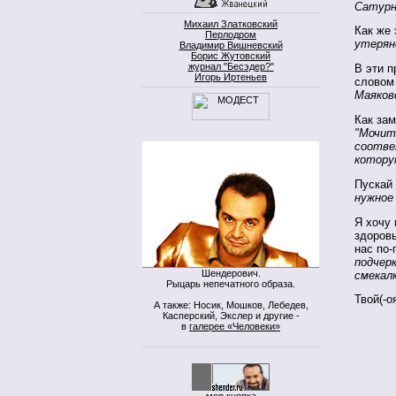
Сатурн
Михаил Златковский
Как же 
Перлодром
утерян
Владимир Вишневский
Борис Жутовский
журнал "Бесэдер?"
В эти 
Игорь Иртеньев
словом
Маяков
Как зам
"Мочит
соотве
котору
Пускай
нужное
Я хочу 
здоров
нас по
подчер
Шендерович.
смекалк
Рыцарь непечатного образа.
Твой(-о
А также: Носик, Мошков, Лебедев,
Касперский, Экслер и другие -
в
галерее «Человеки»
моя кнопка