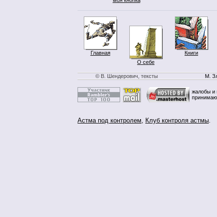
Главная
Книги
О себе
© В. Шендерович, тексты
М. З
жалобы и 
принимаю
Астма под контролем
,
Клуб контроля астмы
.