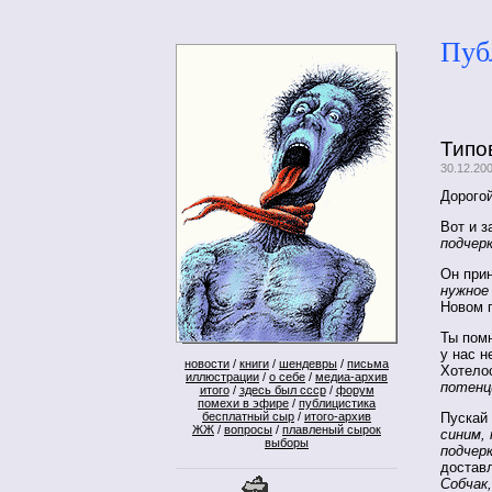
Пуб
Типо
30.12.20
Дорогой
Вот и з
подчер
Он при
нужное
Новом 
Ты помн
у нас н
новости
/
книги
/
шендевры
/
письма
Хотелос
иллюстрации
/
о себе
/
медиа-архив
потенц
итого
/
здесь был ссср
/
форум
помехи в эфире
/
публицистика
Пускай
бесплатный сыр
/
итого-архив
ЖЖ
/
вопросы
/
плавленый сырок
синим, 
выборы
подчер
достав
Собчак,