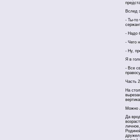
предст
Вслед з
- Ты-то
сержант
- Надо 
- Чего 
- Ну, п
Я в гол
- Все с
правос
Часть 2
На сто
выреза
вертика
Можно 
Да врод
возраст
личное,
Родиной
дружел