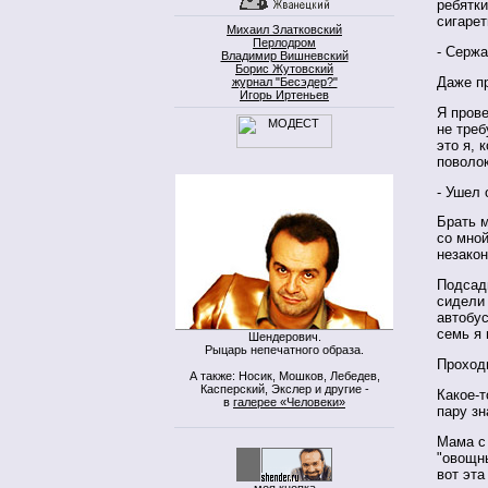
ребятки
сигарет
Михаил Златковский
Перлодром
- Сержа
Владимир Вишневский
Борис Жутовский
Даже пр
журнал "Бесэдер?"
Игорь Иртеньев
Я прове
не треб
это я, 
поволок
- Ушел 
Брать м
со мной
незакон
Подсад
сидели 
автобус
семь я 
Шендерович.
Рыцарь непечатного образа.
Проходи
А также: Носик, Мошков, Лебедев,
Касперский, Экслер и другие -
Какое-т
в
галерее «Человеки»
пару з
Мама с 
"овощны
вот эта
моя кнопка