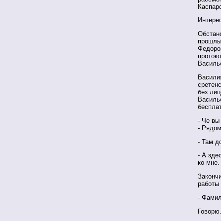
Каспаро
Интерес
Обстано
прошлый
Федоро
протоко
Василье
Василия
сретенс
без лиц
Василье
беспла
- Че вы
- Рядо
- Там д
- А зде
ко мне.
Закончи
работы 
- Фамил
Говорю