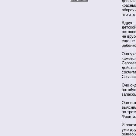
девочка
красный
оборач
что это
Вдруг -
детской
остано
не вруб
еще не 
ребенк
Она ухо
кажетс
Сергеев
действи
сосчита
Соглас
Оно сид
автобус
запасом
Оно выш
выяснил
по тро
Фронта
И почти
уже дру
общеоб