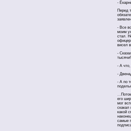
- Ёкарн
Перед т
обязат
заявле
- Все в
моим ух
стал. Н
офицер
висел в
- Сказа
тысячи!
- А что
- Двена
- А по 
подельн
…Потом
его ши
мог всп
скакал 
какой с
наконец
самые 
подписа