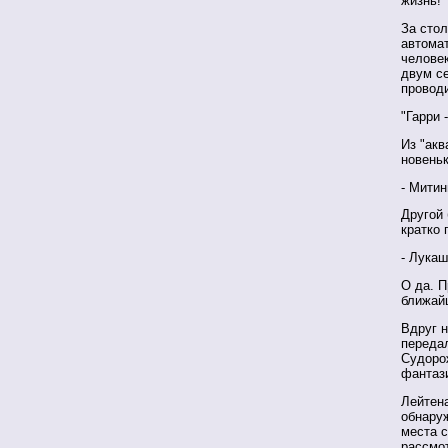
жизнь!
За сто
автомат
челове
двум с
провод
"Гарри 
Из "акв
новеньк
- Митин
Другой 
кратко
- Лукаш
О да. 
ближайш
Вдруг н
переда
Судорож
фантази
Лейтена
обнаруж
места с
рассмот