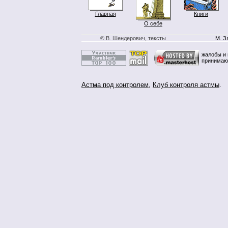
Главная
Книги
О себе
© В. Шендерович, тексты
М. З
жалобы и 
принимаю
Астма под контролем
,
Клуб контроля астмы
.