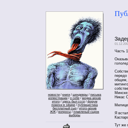
Пуб
Заде
01.12.20
Часть 1
Оказыва
гололед
Собстве
передо 
общем,
митинго
собств
Минске;
новости
/
книги
/
шендевры
/
письма
Никас 
иллюстрации
/
о себе
/
медиа-архив
итого
/
здесь был ссср
/
форум
Милицей
помехи в эфире
/
публицистика
бесплатный сыр
/
итого-архив
ЖЖ
/
вопросы
/
плавленый сырок
Я встал
выборы
Каспаро
Тут же