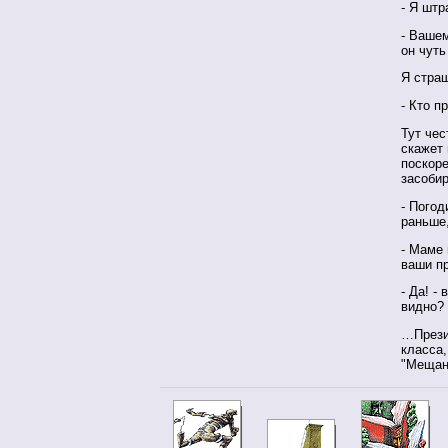
- Я штр
- Вашем
он чуть
Я стра
- Кто п
Тут чес
скажет 
поскоре
засоби
- Погод
раньше
- Маме 
ваши п
- Да! -
видно?
…Прези
класса
"Мещан