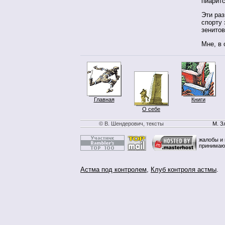
пиарит
Эти ра
спорту 
зенито
Мне, в 
Главная
Книги
О себе
© В. Шендерович, тексты
М. З
жалобы и 
принимаю
Астма под контролем
,
Клуб контроля астмы
.