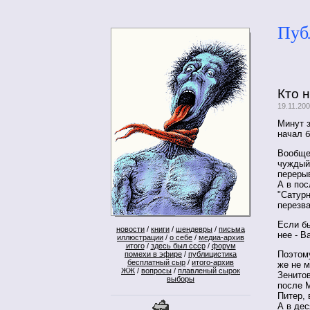
Пуб
Кто 
19.11.20
Минут з
начал б
Вообще-
чуждый
перерыв
А в пос
"Сатурн
перезва
Если бы
новости
/
книги
/
шендевры
/
письма
нее - В
иллюстрации
/
о себе
/
медиа-архив
итого
/
здесь был ссср
/
форум
Поэтому
помехи в эфире
/
публицистика
бесплатный сыр
/
итого-архив
же не м
ЖЖ
/
вопросы
/
плавленый сырок
Зенито
выборы
после М
Питер, 
А в дес