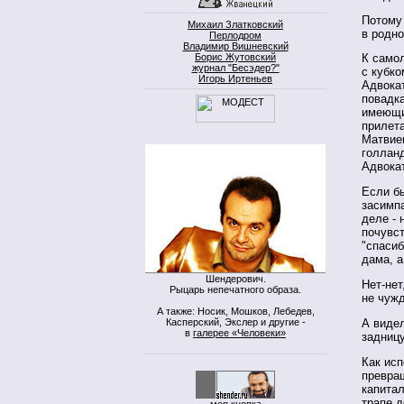
Потому
Михаил Златковский
в родно
Перлодром
Владимир Вишневский
Борис Жутовский
К самол
журнал "Бесэдер?"
с кубко
Игорь Иртеньев
Адвокат
повадка
имеющи
прилета
Матвиен
голлан
Адвокат
Если бы
засимпа
деле - 
почувст
"спасиб
дама, а
Шендерович.
Нет-нет
Рыцарь непечатного образа.
не чужд
А также: Носик, Мошков, Лебедев,
Касперский, Экслер и другие -
А виде
в
галерее «Человеки»
задницу
Как ис
превра
капитал
трапе д
моя кнопка