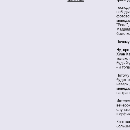
Господи
победы 
фотовс
менеджм
"Реал",
Мадрид,
было к
Почему
Ну, про
Хуан Ка
только 
будь Х
- и тог
Потому 
будет о
наверх,
менедже
на трап
Интере
вечеро
случаю
шарфик
Кого ка
большин