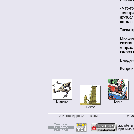
«Что-то
телетра
футбол
остался
Такие 
Михаил 
сказал,
отправл
юмора в
Владим
Когда и
Главная
Книги
О себе
© В. Шендерович, тексты
М. З
жалобы и 
принимаю