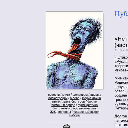
Пуб
«Не 
(част
11.09.20
«…тако
«Руслан
теорети
мгнове
Мне каж
Родионо
полуказ
осталь
новости
/
книги
/
шендевры
/
письма
родине 
иллюстрации
/
о себе
/
медиа-архив
грязно
итого
/
здесь был ссср
/
форум
чуткому
помехи в эфире
/
публицистика
Петербу
бесплатный сыр
/
итого-архив
ЖЖ
/
вопросы
/
плавленый сырок
выборы
Долгое
пыталс
эстетик