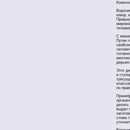
Конечно
Впроче
юмор, к
Привыкш
мирово
телеви
С мини
Путин г
свойски
человеч
готовно
миллио
дерьмо 
Этот д
в ступо
трясущ
классов
по пра
Пренеб
органич
делать 
выдал п
заготов
слова т
уточнит
Впрочем