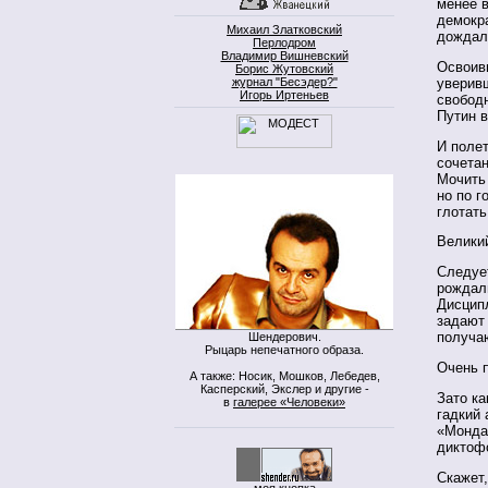
менее 
демокр
Михаил Златковский
дождал
Перлодром
Владимир Вишневский
Освоив
Борис Жутовский
журнал "Бесэдер?"
уверив
Игорь Иртеньев
свобод
Путин в
И полет
сочетан
Мочить 
но по 
глотать
Великий
Следует
рождал
Дисцип
задают 
получа
Шендерович.
Рыцарь непечатного образа.
Очень п
А также: Носик, Мошков, Лебедев,
Касперский, Экслер и другие -
Зато ка
в
галерее «Человеки»
гадкий 
«Монда»
диктофо
Скажет,
моя кнопка