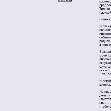
корнев
предпоч
Только 
пазухой
Родина,
И пуска
обвиня
интелле
событий
родной 
живет и
Возвращ
мочепол
впроче
окружаю
кристал
оказалс
Лев Тол
И регу
котором
На пись
дедушки
блистат
писать 
глубин