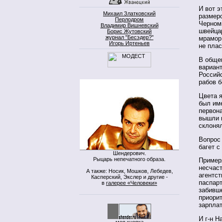
И вот э
Михаил Златковский
размеро
Перлодром
Черномы
Владимир Вишневский
швейцар
Борис Жутовский
журнал "Бесэдер?"
мрамор,
Игорь Иртеньев
не пла
В общем
вариант
Российс
рабов 
Цвета я
был име
первона
вышли к
склонял
Вопрос
багет с
Шендерович.
Рыцарь непечатного образа.
Примеря
несчаст
А также: Носик, Мошков, Лебедев,
агентст
Касперский, Экслер и другие -
паспарт
в
галерее «Человеки»
забивш
приорит
зарплат
И г-н Н
моя кнопка