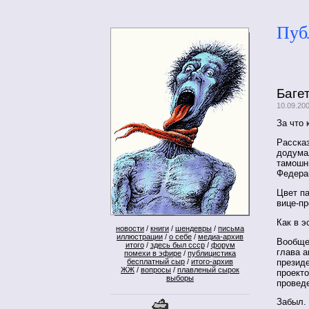
Пуб
Баге
10.09.20
За что 
Рассказ
додума
тамошн
Федера
Цвет па
вице-п
Как в э
новости
/
книги
/
шендевры
/
письма
иллюстрации
/
о себе
/
медиа-архив
Вообще-
итого
/
здесь был ссср
/
форум
глава а
помехи в эфире
/
публицистика
презид
бесплатный сыр
/
итого-архив
ЖЖ
/
вопросы
/
плавленый сырок
проекто
выборы
провед
Забыл.