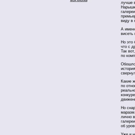
лучше в
Нарышки
галере
премьер
виду в
А именн
висеть 
Но это 
что с д
Так вот
по комп
Обошлос
история
сверну
Какие ж
по отно
реально
конкуре
движен
Но снар
маразм
лично 
галереи
об уров
Уже и н