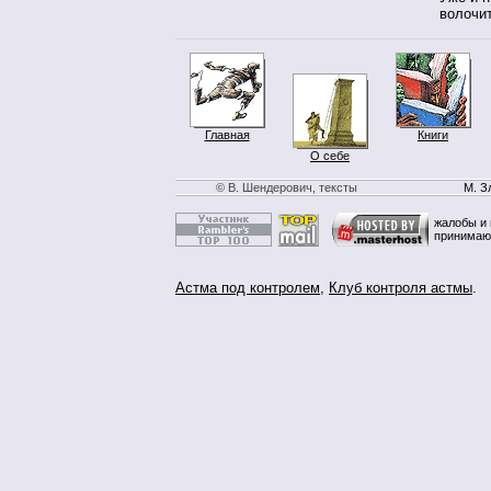
волочит
Главная
Книги
О себе
© В. Шендерович, тексты
М. З
жалобы и 
принимаю
Астма под контролем
,
Клуб контроля астмы
.