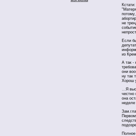
Кстати:
"Матеря
потому,
абортир
не трен
событи
непрос
Если б
депутат
информ
из Кре
А так -
требова
они воо
ну так 
Хорош у
…Я выс
честно 
она ос
неделе
Зам.гла
Первом
следст
подозр
Полное 