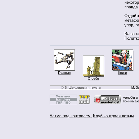
некотор
правда
Отдайте
метафор
упор, р
Ваша ко
Политк
Главная
Книги
О себе
© В. Шендерович, тексты
М. З
жалобы и 
принимаю
Астма под контролем
,
Клуб контроля астмы
.