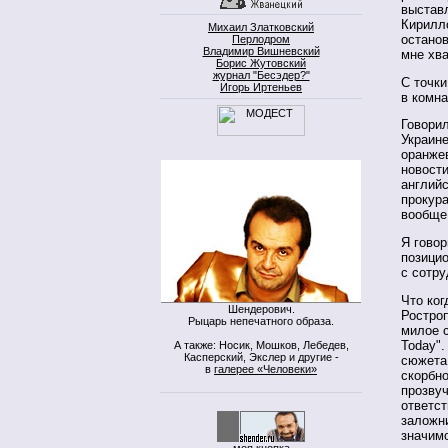
выстав
Кирилло
Михаил Златковский
останов
Перлодром
Владимир Вишневский
мне хв
Борис Жутовский
журнал "Бесэдер?"
С точки
Игорь Иртеньев
в комна
Говорил
Украине
оранже
новости
английс
прокура
вообще
Я говор
позици
с сотр
Что ко
Шендерович.
Ростроп
Рыцарь непечатного образа.
милое с
Today".
А также: Носик, Мошков, Лебедев,
Касперский, Экслер и другие -
сюжета 
в
галерее «Человеки»
скорбно
прозвуч
ответс
заложни
значим
моя кнопка