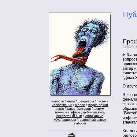
Пуб
Про
6.09.200
Я бы не
вопроса
привыкл
ветер и
счастья
"Дома-
О друго
В конц
финали
новости
/
книги
/
шендевры
/
письма
сказат
иллюстрации
/
о себе
/
медиа-архив
образц
итого
/
здесь был ссср
/
форум
помехи в эфире
/
публицистика
"Вестей
бесплатный сыр
/
итого-архив
информ
ЖЖ
/
вопросы
/
плавленый сырок
впечат
выборы
Коллег
разгово