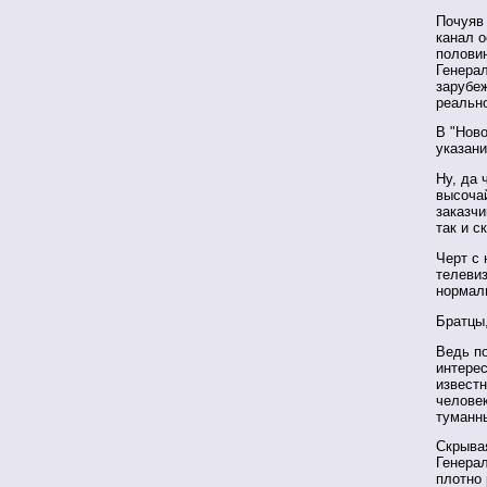
Почуяв 
канал о
полови
Генера
зарубе
реальн
В "Ново
указани
Ну, да 
высоча
заказчи
так и с
Черт с 
телеви
нормал
Братцы,
Ведь по
интере
известн
человек
туманн
Скрывая
Генера
плотно 