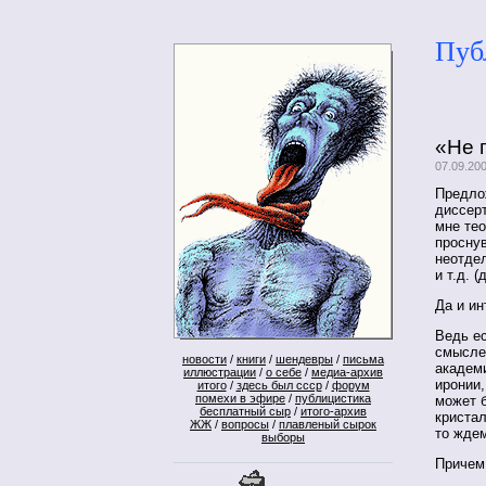
Пуб
«Не 
07.09.20
Предло
диссер
мне тео
проснув
неотде
и т.д. 
Да и ин
Ведь е
смысле
новости
/
книги
/
шендевры
/
письма
академ
иллюстрации
/
о себе
/
медиа-архив
иронии
итого
/
здесь был ссср
/
форум
помехи в эфире
/
публицистика
может б
бесплатный сыр
/
итого-архив
кристал
ЖЖ
/
вопросы
/
плавленый сырок
то ждем
выборы
Причем