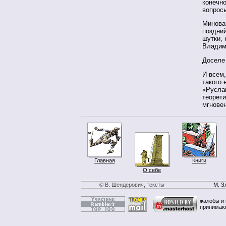
конечно
вопросы
Миновав
поздний
шутки,
Владим
Доселе
И всем,
такого 
«Руслан
теорети
мгнове
Главная
Книги
О себе
© В. Шендерович, тексты
М. З
жалобы и 
принимаю