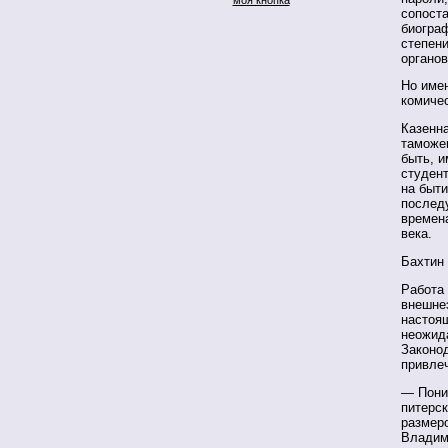
сопост
биогра
степени
органо
Но имен
комичес
Казенна
таможе
быть, и
студен
на быти
послед
времена
века.
Бахтин 
Работа 
внешне
настоящ
неожид
Законо
привлеч
— Пони
питерск
размеро
Владим