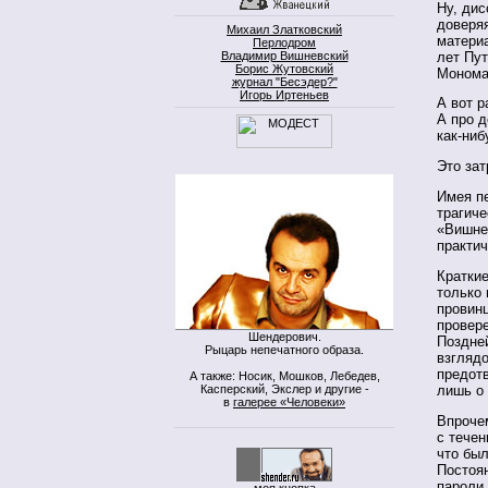
Ну, дис
доверяя
Михаил Златковский
матери
Перлодром
лет Пут
Владимир Вишневский
Борис Жутовский
Моном
журнал "Бесэдер?"
Игорь Иртеньев
А вот р
А про д
как-ниб
Это зат
Имея п
трагиче
«Вишнев
практич
Краткие
только 
провинц
провере
Шендерович.
Поздней
Рыцарь непечатного образа.
взгляд
предотв
А также: Носик, Мошков, Лебедев,
Касперский, Экслер и другие -
лишь о
в
галерее «Человеки»
Впрочем
с тече
что был
Постоян
пароли,
моя кнопка