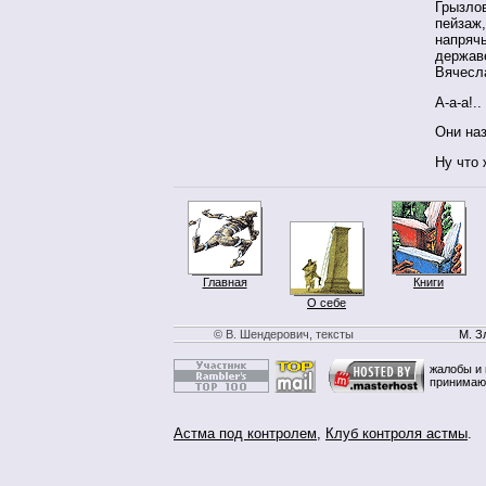
Грызлов
пейзаж
напрячь
державе
Вячесл
А-а-а!..
Они на
Ну что 
Главная
Книги
О себе
© В. Шендерович, тексты
М. З
жалобы и 
принимаю
Астма под контролем
,
Клуб контроля астмы
.