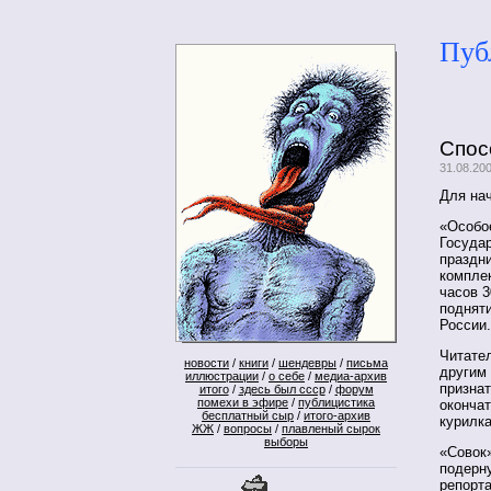
Пуб
Спос
31.08.20
Для нач
«Особое
Госуда
праздн
комплек
часов 3
поднят
России.
Читате
новости
/
книги
/
шендевры
/
письма
другим 
иллюстрации
/
о себе
/
медиа-архив
признат
итого
/
здесь был ссср
/
форум
помехи в эфире
/
публицистика
окончат
бесплатный сыр
/
итого-архив
курилка
ЖЖ
/
вопросы
/
плавленый сырок
выборы
«Совок»
подерн
репорт