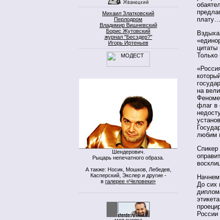
обаяте
предла
Михаил Златковский
плату
Перлодром
Владимир Вишневский
Борис Жутовский
Вздыхаю
журнал "Бесэдер?"
«единор
Игорь Иртеньев
цитаты 
Только 
«Россия
который
государ
на вел
Феноме
флаг в 
недосту
устано
Госуда
любим н
Спикер 
Шендерович.
оправит
Рыцарь непечатного образа.
восклиц
А также: Носик, Мошков, Лебедев,
Касперский, Экслер и другие -
Начнем 
в
галерее «Человеки»
До сих 
диплома
этикет
проецир
России
моя кнопка